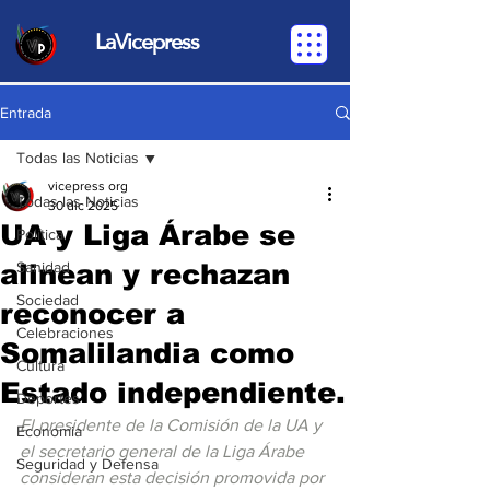
LaVicepress
Entrada
Todas las Noticias
vicepress org
Todas las Noticias
30 dic 2025
UA y Liga Árabe se
Política
alinean y rechazan
Sanidad
Sociedad
reconocer a
Celebraciones
Somalilandia como
Cultura
Estado independiente.
Deportes
El presidente de la Comisión de la UA y 
Economia
el secretario general de la Liga Árabe 
Seguridad y Defensa
consideran esta decisión promovida por 