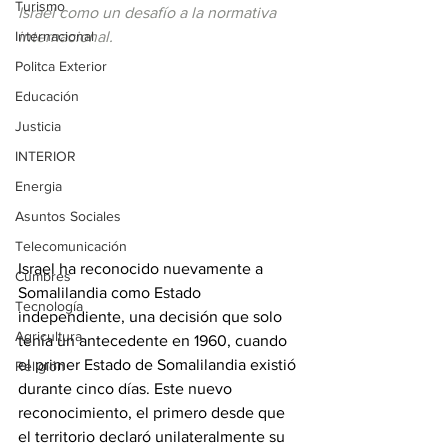
Turismo
Israel como un desafío a la normativa 
Internacional
internacional.
Politca Exterior
Educación
Justicia
INTERIOR
Energia
Asuntos Sociales
Telecomunicación
Israel ha reconocido nuevamente a 
Cumbres
Somalilandia como Estado 
Tecnología
independiente, una decisión que solo 
Agricultura
tenía un antecedente en 1960, cuando 
el primer Estado de Somalilandia existió 
Religión
durante cinco días. Este nuevo 
reconocimiento, el primero desde que 
el territorio declaró unilateralmente su 