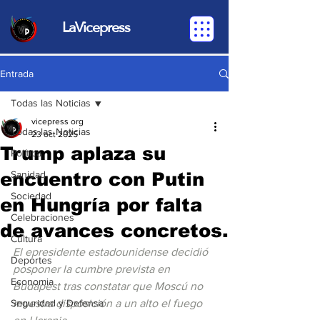
LaVicepress
Entrada
Todas las Noticias
vicepress org
Todas las Noticias
23 oct 2025
Trump aplaza su
Política
encuentro con Putin
Sanidad
Sociedad
en Hungría por falta
Celebraciones
de avances concretos.
Cultura
El epresidente estadounidense decidió 
Deportes
posponer la cumbre prevista en 
Economia
Budapest tras constatar que Moscú no 
Seguridad y Defensa
muestra disposición a un alto el fuego 