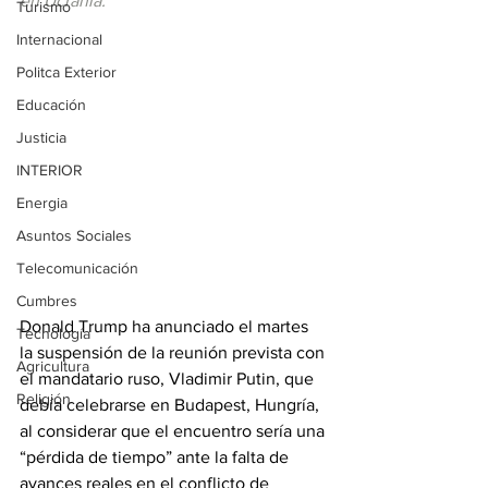
en Ucrania.
Turismo
Internacional
Politca Exterior
Educación
Justicia
INTERIOR
Energia
Asuntos Sociales
Telecomunicación
Cumbres
Donald Trump ha anunciado el martes 
Tecnología
la suspensión de la reunión prevista con 
Agricultura
el mandatario ruso, Vladimir Putin, que 
Religión
debía celebrarse en Budapest, Hungría, 
al considerar que el encuentro sería una 
“pérdida de tiempo” ante la falta de 
avances reales en el conflicto de 