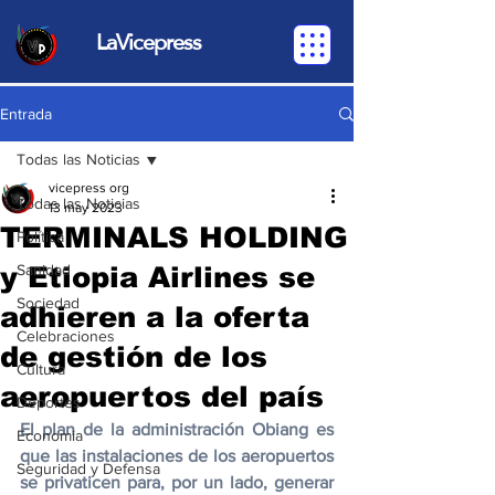
LaVicepress
Entrada
Todas las Noticias
vicepress org
Todas las Noticias
13 may 2023
TERMINALS HOLDING
Política
y Etiopia Airlines se
Sanidad
Sociedad
adhieren a la oferta
Celebraciones
de gestión de los
Cultura
aeropuertos del país
Deportes
El plan de la administración Obiang es 
Economia
que las instalaciones de los aeropuertos 
Seguridad y Defensa
se privaticen para, por un lado, generar 