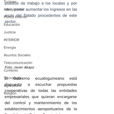
Turismo
puestos de trabajo a los locales y por 
Internacional
otro, poder aumentar los ingresos en las 
arcas del Estado procedentes de este 
Politca Exterior
sector.
Educación
Justicia
INTERIOR
Energia
Asuntos Sociales
Telecomunicación
Foto: Javier Akapo
Cumbres
Tecnología
El Gobierno ecuatoguineano está 
dispuesto a escuchar propuestas 
Agricultura
cooperativas de todas las entidades 
Religión
empresariales que quieran encargarse 
del control y mantenimiento de los 
establecimientos aeroportuarios de la 