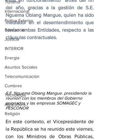
estar en funcionamiento  antes del fin 
Turismo
del año, gracias a la gestión de S.E. 
Internacional
Nguema Obiang Mangue, quien ha sido 
Politca Exterior
mediador en el desentendimiento que 
Educación
tenían ambas Entidades, respecto a las 
cláusulas contractuales.
Justicia
INTERIOR
Energia
Asuntos Sociales
Telecomunicación
Cumbres
S.E. Nguema Obiang Mangue. presidiendo la 
Tecnología
reunion con los miembros del Gobierno 
asignados y las empresas SOMAGEC y 
Agricultura
PESCONOR
Religión
En este contexto, el Vicepresidente de 
la República se ha reunido este viernes, 
con los Ministros de Obras Públicas, 