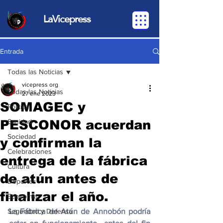
LaVicepress
Entrada
Todas las Noticias
vicepress org
Todas las Noticias
27 ene 2023
SOMAGEC y
Política
PESCONOR acuerdan
Sanidad
Sociedad
y confirman la
Celebraciones
entrega de la fábrica
Cultura
de atún antes de
Deportes
finalizar el año.
Economia
Seguridad y Defensa
La Fábrica de Atún de Annobón podría 