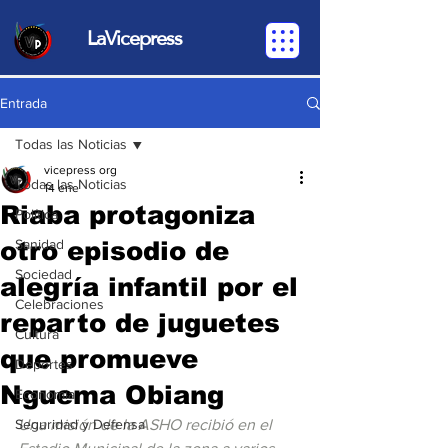
LaVicepress
Entrada
Todas las Noticias
vicepress org
Todas las Noticias
14 ene
Riaba protagoniza
Política
otro episodio de
Sanidad
Sociedad
alegría infantil por el
Celebraciones
reparto de juguetes
Cultura
que promueve
Deportes
Nguema Obiang ‎
Economia
Seguridad y Defensa
Una misión de la ASHO recibió en el 