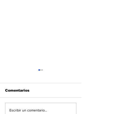
Comentarios
Implicación activa de
Guinea Ecuat
Escribir un comentario...