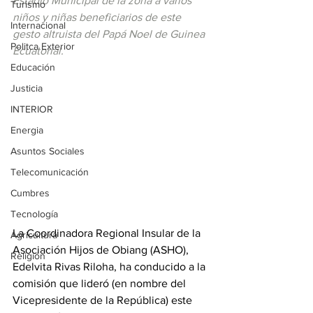
Estadio Municipal de la zona a varios 
Turismo
niños y niñas beneficiarios de este 
Internacional
gesto altruista del Papá Noel de Guinea 
Politca Exterior
Ecuatorial.
Educación
Justicia
INTERIOR
Energia
Asuntos Sociales
Telecomunicación
Cumbres
Tecnología
La Coordinadora Regional Insular de la 
Agricultura
Asociación Hijos de Obiang (ASHO), 
Religión
Edelvita Rivas Riloha, ha conducido a la 
comisión que lideró (en nombre del 
Vicepresidente de la República) este 