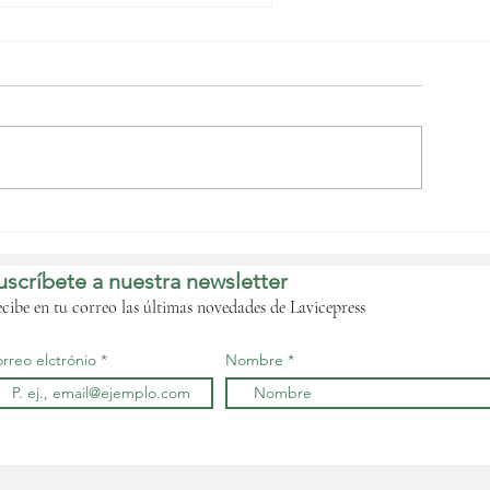
uinea Ecuatorial
ecibe al presidente del
ADEA para abrir una
uscríbete a nuestra newsletter
ueva etapa de
olaboración financiera
cibe en tu correo las últimas novedades de Lavicepress
rreo elctrónio
Nombre