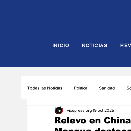
INICIO
NOTICIAS
REV
Todas las Noticias
Política
Sanidad
S
vicepress org
19 oct 2025
Seguridad y Defensa
Turismo
Interna
Relevo en Chin