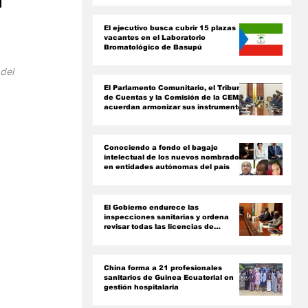
l
ón
El ejecutivo busca cubrir 15 plazas
vacantes en el Laboratorio
Bromatológico de Basupú
del 
El Parlamento Comunitario, el Tribunal
de Cuentas y la Comisión de la CEMAC
acuerdan armonizar sus instrumentos
jurídicos
Conociendo a fondo el bagaje
intelectual de los nuevos nombrados
en entidades autónomas del país ‎
El Gobierno endurece las
inspecciones sanitarias y ordena
revisar todas las licencias de
farmacias y clínicas
China forma a 21 profesionales
sanitarios de Guinea Ecuatorial en
gestión hospitalaria