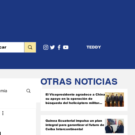
TEDDY
OTRAS NOTICIAS
mia
El Vicepresidente agradece a China
su apoyo en la operación de
búsqueda del helicóptero militar
siniestrado
RIOR
Guinea Ecuatorial impulsa un plan
integral para garantizar el futuro de
Ceiba Intercontinental