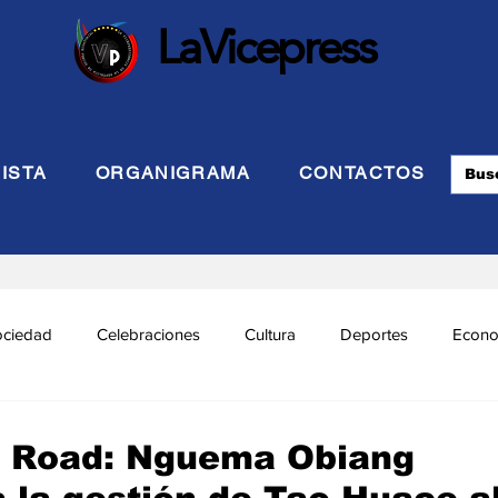
LaVicepress
ISTA
ORGANIGRAMA
CONTACTOS
ociedad
Celebraciones
Cultura
Deportes
Econo
cional
Politca Exterior
Educación
Justicia
INTE
a Road: Nguema Obiang