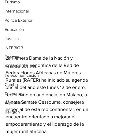
Turismo
Internacional
Politca Exterior
Educación
Justicia
INTERIOR
Energia
La Primera Dama de la Nación y 
presidenta honorífica de la Red de 
Asuntos Sociales
Federaciones Africanas de Mujeres 
Telecomunicación
Rurales (RAFER) ha iniciado su agenda 
Cumbres
oficial del año este lunes 12 de enero, 
Tecnología
recibiendo en audiencia, en Malabo, a 
Minata Samaté Cessouma, consejera 
Agricultura
especial de esta red continental, en un 
Religión
encuentro orientado a mejorar el 
empoderamiento y el liderazgo de la 
mujer rural africana. 