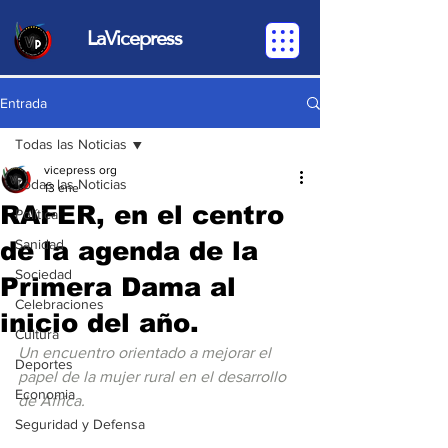
LaVicepress
Entrada
Todas las Noticias
vicepress org
Todas las Noticias
13 ene
RAFER, en el centro
Política
de la agenda de la
Sanidad
Sociedad
Primera Dama al
Celebraciones
inicio del año.
Cultura
Un encuentro orientado a mejorar el 
Deportes
papel de la mujer rural en el desarrollo 
Economia
de África.
Seguridad y Defensa