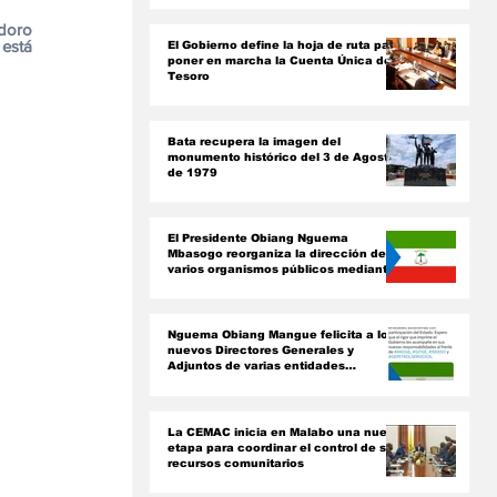
ón
doro 
está 
El Gobierno define la hoja de ruta para
poner en marcha la Cuenta Única del
Tesoro
Bata recupera la imagen del
monumento histórico del 3 de Agosto
de 1979
El Presidente Obiang Nguema
Mbasogo reorganiza la dirección de
varios organismos públicos mediante
nuevos decretos presidenciales
Nguema Obiang Mangue felicita a los
nuevos Directores Generales y
Adjuntos de varias entidades
paraestatales
La CEMAC inicia en Malabo una nueva
etapa para coordinar el control de sus
recursos comunitarios