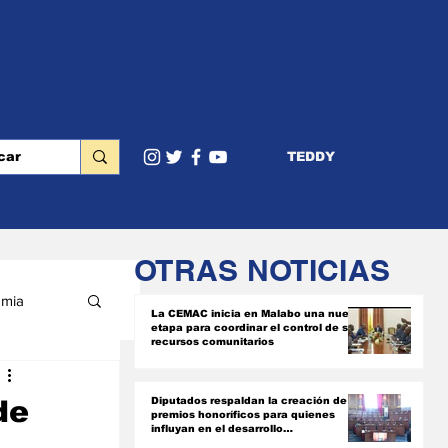
TEDDY
OTRAS NOTICIAS
mia
La CEMAC inicia en Malabo una nueva
etapa para coordinar el control de sus
recursos comunitarios
RIOR
de
Diputados respaldan la creación de
premios honoríficos para quienes
influyan en el desarrollo
socioeconómico del país