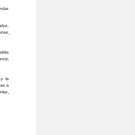
ndas 
abo, 
nse, 
ales 
nce, 
y la 
as a 
lar, 