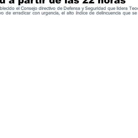
 a partir de las 22 horas
cación
Cumbres
Tecnología
Agricultura
Religi
blecido el Consejo directivo de Defensa y Seguridad que lidera Teo
de erradicar con urgencia, el alto índice de delincuencia que se 