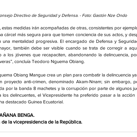
sejo Directivo de Seguridad y Defensa. - Foto: Gastón Nze Ondo
, estas medidas irán acompañadas de otras, consistentes por ejemplo
una cárcel más segura para que tomen conciencia de sus actos, y des
n una mentalidad progresiva. El encargado de Defensa y Segurida
r, también debe ser visible cuando se trata de corregir a aque
o a los jóvenes que recapaciten, abandonando la delincuencia, po
everas”, concluía Teodoro Nguema Obiang. 
guema Obiang Mangue crea un plan para combatir la delincuencia ya
un proyecto anti-crimen, denominado Akam-Nnam; sin embargo, por
da por la banda 8 machetes y la corrupción por parte de algunos ju
 los delincuentes, el Vicepresidente ha preferido pasar a la acción 
 ha destacado Guinea Ecuatorial. 
 MAÑANA BENGA. 
de la vicepresidencia de la República.