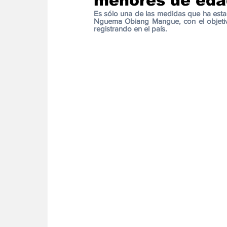
menores de edad
Energia
Asuntos Sociales
Telecomuni
Es sólo una de las medidas que ha esta
Nguema Obiang Mangue, con el objetivo 
registrando en el país. 