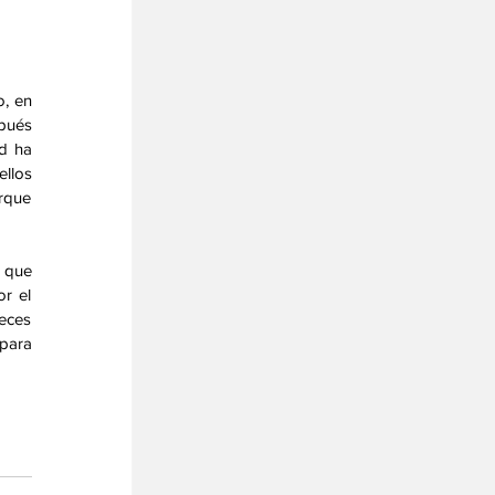
, en 
pués 
d ha 
llos 
rque 
 que 
 el 
eces 
para 