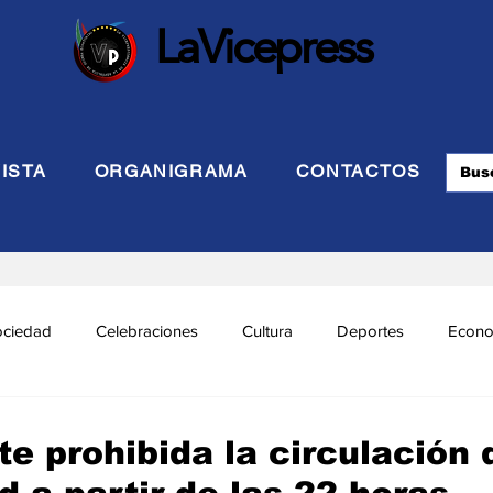
LaVicepress
ISTA
ORGANIGRAMA
CONTACTOS
ociedad
Celebraciones
Cultura
Deportes
Econo
cional
Politca Exterior
Educación
Justicia
INTE
e prohibida la circulación 