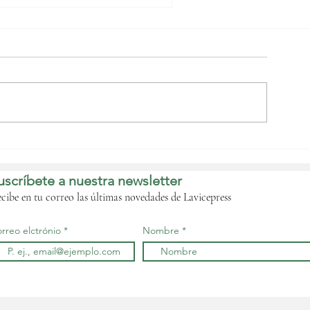
Nguema Obiang
bordará con las
istribuidoras de
uscríbete a nuestra newsletter
ombustible de forma
nminente la crisis que
cibe en tu correo las últimas novedades de Lavicepress
fecta al país‎
rreo elctrónio
Nombre