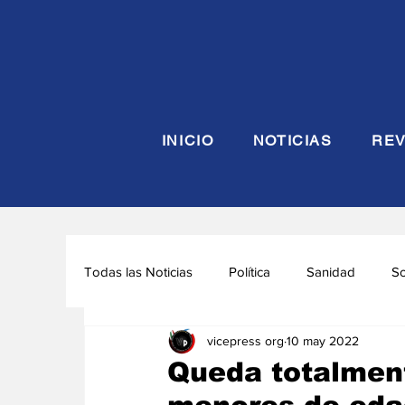
INICIO
NOTICIAS
REV
Todas las Noticias
Política
Sanidad
S
vicepress org
10 may 2022
Seguridad y Defensa
Turismo
Interna
Queda totalment