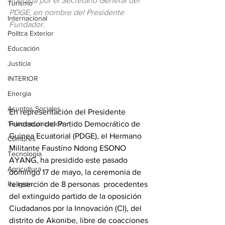
liderada por el Secretario General del 
Turismo
PDGE, en nombre del Presidente 
Internacional
Fundador.
Politca Exterior
Educación
Justicia
INTERIOR
Energia
Asuntos Sociales
En representación del Presidente 
Fundador del Partido Democrático de 
Telecomunicación
Guinea Ecuatorial (PDGE), el Hermano 
Cumbres
Militante Faustino Ndong ESONO 
Tecnología
AYANG, ha presidido este pasado 
Agricultura
domingo 17 de mayo, la ceremonia de 
reinserción de 8 personas  procedentes 
Religión
del extinguido partido de la oposición 
Ciudadanos por la Innovación (CI), del 
distrito de Akonibe, libre de coacciones 