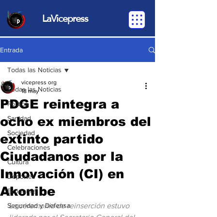
LaVicepress
Entrada
Todas las Noticias
vicepress org
Todas las Noticias
18 may
PDGE reintegra a
Política
ocho ex miembros del
Sanidad
Sociedad
extinto partido
Celebraciones
Ciudadanos por la
Cultura
Innovación (CI) en
Deportes
Akonibe
Economia
Seguridad y Defensa
La ceremonia de reinserción estuvo 