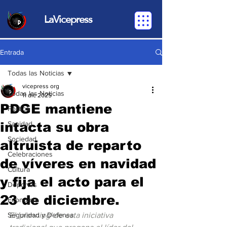
LaVicepress
Entrada
Todas las Noticias
vicepress org
Todas las Noticias
11 dic 2025
PDGE mantiene
Política
intacta su obra
Sanidad
Sociedad
altruista de reparto
Celebraciones
de víveres en navidad
Cultura
y fija el acto para el
Deportes
23 de diciembre.
Economia
Seguridad y Defensa
El 'planning' de esta iniciativa 