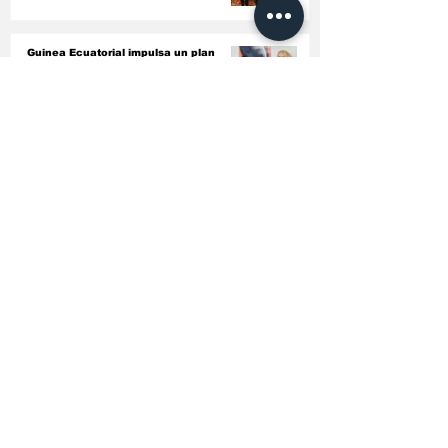
Guinea Ecuatorial impulsa un plan
integral para garantizar el futuro de
Ceiba Intercontinental
El ejecutivo busca cubrir 15 plazas
vacantes en el Laboratorio
Bromatológico de Basupú
El Parlamento Comunitario, el Tribunal
de Cuentas y la Comisión de la CEMAC
acuerdan armonizar sus instrumentos
jurídicos
Conociendo a fondo el bagaje
intelectual de los nuevos nombrados en
entidades autónomas del país ‎
El Gobierno endurece las inspecciones
sanitarias y ordena revisar todas las
licencias de farmacias y clínicas