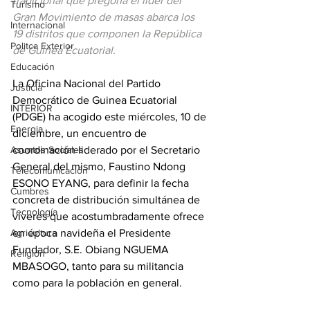
tradicional que pregona el líder del 
Turismo
Gran Movimiento de masas abarca los 
Internacional
19 distritos que componen la República 
Politca Exterior
de Guinea Ecuatorial.
Educación
La Oficina Nacional del Partido 
Justicia
Democrático de Guinea Ecuatorial 
INTERIOR
(PDGE) ha acogido este miércoles, 10 de 
Energia
diciembre, un encuentro de 
Asuntos Sociales
coordinación liderado por el Secretario 
General del mismo, Faustino Ndong 
Telecomunicación
ESONO EYANG, para definir la fecha 
Cumbres
concreta de distribución simultánea de 
Tecnología
víveres que acostumbradamente ofrece 
Agricultura
en época navideña el Presidente 
Fundador, S.E. Obiang NGUEMA 
Religión
MBASOGO, tanto para su militancia 
como para la población en general.