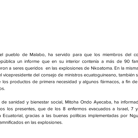
del pueblo de Malabo, ha servido para que los miembros del com
epública un informe que en su interior contenía a más de 90 fami
eron a seres queridos  en las explosiones de Nkoatoma. En la misma 
 vicepresidente del consejo de ministros ecuatoguineano, también s
de los productos de primera necesidad y algunos fármacos, a fin de
os. 
o de sanidad y bienestar social, Mitoha Ondo Ayecaba, ha informad
dos los presentes, que de los 8 enfermos evacuados a Israel, 7 y
 Ecuatorial, gracias a las buenas políticas implementadas por Ng
mnificados en las explosiones. 