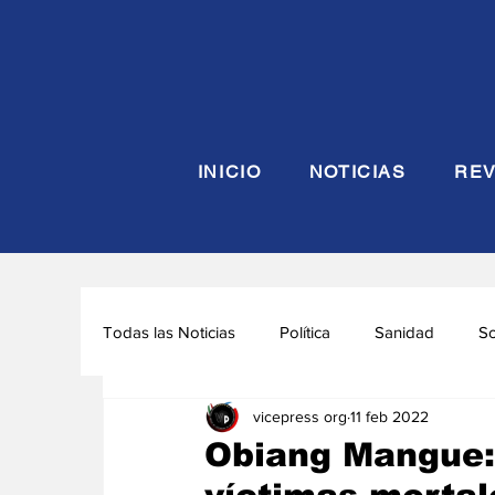
INICIO
NOTICIAS
REV
Todas las Noticias
Política
Sanidad
S
vicepress org
11 feb 2022
Seguridad y Defensa
Turismo
Interna
Obiang Mangue: 