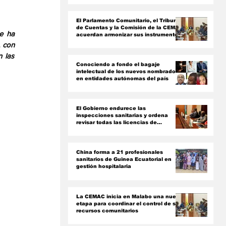
ón
El Parlamento Comunitario, el Tribunal
de Cuentas y la Comisión de la CEMAC
e ha 
acuerdan armonizar sus instrumentos
jurídicos
 con 
 las 
Conociendo a fondo el bagaje
intelectual de los nuevos nombrados
en entidades autónomas del país ‎
El Gobierno endurece las
inspecciones sanitarias y ordena
revisar todas las licencias de
farmacias y clínicas
China forma a 21 profesionales
sanitarios de Guinea Ecuatorial en
gestión hospitalaria
La CEMAC inicia en Malabo una nueva
etapa para coordinar el control de sus
recursos comunitarios