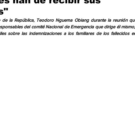
es han de recibir sus
cación
Cumbres
Tecnología
Agricultura
Religi
s"
te de la República, Teodoro Nguema Obiang durante la reunión qu
esponsables del comité Nacional de Emergencia que dirige él mismo,
alles sobre las indemnizaciones a los familiares de los fallecidos en