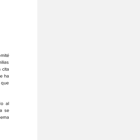
ité 
lias 
cita 
e ha 
 que 
o al 
a se 
uema 