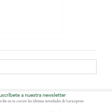
Nguema Obiang
bordará con las
istribuidoras de
uscríbete a nuestra newsletter
ombustible de forma
nminente la crisis que
cibe en tu correo las últimas novedades de Lavicepress
fecta al país‎