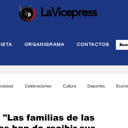
LaVicepress
ISTA
ORGANIGRAMA
CONTACTOS
ociedad
Celebraciones
Cultura
Deportes
Econo
cional
Politca Exterior
Educación
Justicia
INTE
"Las familias de las