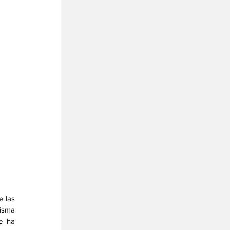
 las 
isma 
 ha 