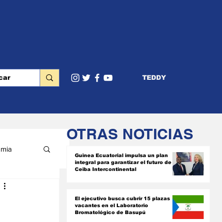
TEDDY
OTRAS NOTICIAS
mia
Guinea Ecuatorial impulsa un plan
integral para garantizar el futuro de
Ceiba Intercontinental
RIOR
El ejecutivo busca cubrir 15 plazas
vacantes en el Laboratorio
Bromatológico de Basupú