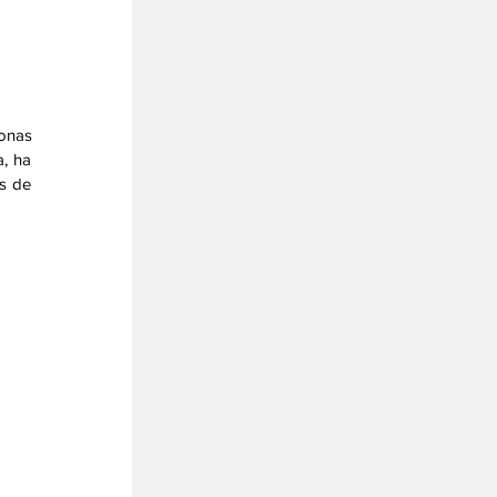
onas 
, ha 
s de 