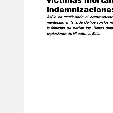
víctimas mortal
Energia
Asuntos Sociales
Telecomuni
indemnizacione
Así lo ha manifestado el vicepresiden
mantenido en la tarde de hoy con los r
la finalidad de perfilar los últimos det
explosiones de Nkoatoma, Bata. 