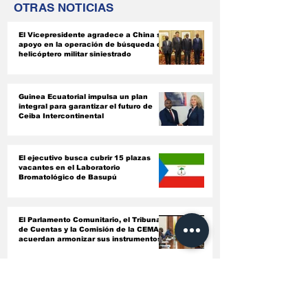
OTRAS NOTICIAS
de Ceiba
CEMAC acuer
Intercontinental
armonizar su
El Vicepresidente agradece a China su
instrumentos
apoyo en la operación de búsqueda del
jurídicos
helicóptero militar siniestrado
Guinea Ecuatorial impulsa un plan
integral para garantizar el futuro de
Ceiba Intercontinental
El ejecutivo busca cubrir 15 plazas
vacantes en el Laboratorio
Bromatológico de Basupú
El Parlamento Comunitario, el Tribunal
de Cuentas y la Comisión de la CEMAC
acuerdan armonizar sus instrumentos
jurídicos
Conociendo a fondo el bagaje
intelectual de los nuevos nombrados en
entidades autónomas del país ‎