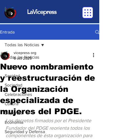
LaVicepress
Entrada
Todas las Noticias
vicepress org
Todas las Noticias
6 oct 2025
Nuevo nombramiento
Política
y reestructuración de
Sanidad
Sociedad
la Organización
Celebraciones
especializada de
Cultura
mujeres del PDGE.
Deportes
Los decretos firmados por el Presidente 
Economia
Fundador del PDGE reorienta todos los 
Seguridad y Defensa
componentes de ésta organización para 