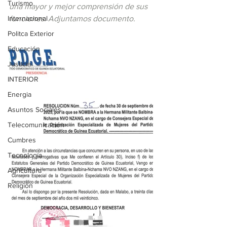
Turismo
una mayor y mejor comprensión de sus 
Internacional
funciones. Adjuntamos documento.
Politca Exterior
Educación
Justicia
INTERIOR
Energia
Asuntos Sociales
Telecomunicación
Cumbres
Tecnología
Agricultura
Religión