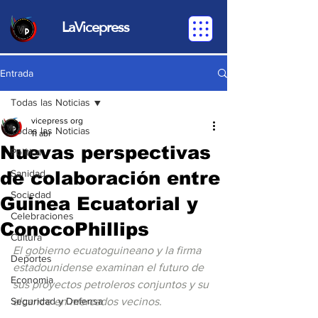
LaVicepress
Entrada
Todas las Noticias
vicepress org
Todas las Noticias
11 abr
Nuevas perspectivas
Política
de colaboración entre
Sanidad
Sociedad
Guinea Ecuatorial y
Celebraciones
ConocoPhillips
Cultura
El gobierno ecuatoguineano y la firma 
Deportes
estadounidense examinan el futuro de 
Economia
sus proyectos petroleros conjuntos y su 
Seguridad y Defensa
alcance en mercados vecinos.