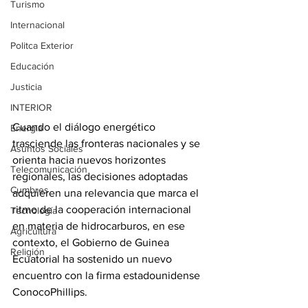
Turismo
Internacional
Politca Exterior
Educación
Justicia
INTERIOR
Cuando el diálogo energético 
Energia
trasciende las fronteras nacionales y se 
Asuntos Sociales
orienta hacia nuevos horizontes 
Telecomunicación
regionales, las decisiones adoptadas 
Cumbres
adquieren una relevancia que marca el 
ritmo de la cooperación internacional 
Tecnología
en materia de hidrocarburos, en ese 
Agricultura
contexto, el Gobierno de Guinea 
Religión
Ecuatorial ha sostenido un nuevo 
encuentro con la firma estadounidense 
ConocoPhillips. 