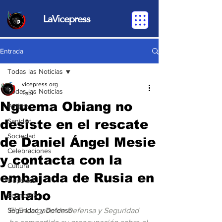
LaVicepress
Entrada
Todas las Noticias
vicepress org
Todas las Noticias
1 abr
Nguema Obiang no
Política
desiste en el rescate
Sanidad
Sociedad
de Daniel Ángel Mesie
Celebraciones
y contacta con la
Cultura
embajada de Rusia en
Deportes
Malabo
Economia
Seguridad y Defensa
El Encargado de Defensa y Seguridad 