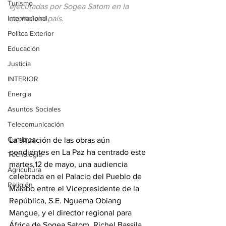
Turismo
ejecutadas por Sogea Satom en la 
Internacional
capital del país.
Politca Exterior
Educación
Justicia
INTERIOR
Energia
Asuntos Sociales
Telecomunicación
Cumbres
La situación de las obras aún 
pendientes en La Paz ha centrado este 
Tecnología
martes,12 de mayo, una audiencia 
Agricultura
celebrada en el Palacio del Pueblo de 
Religión
Malabo entre el Vicepresidente de la 
República, S.E. Nguema Obiang 
Mangue, y el director regional para 
África de Sogea Satom, Richel Bassila.