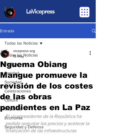
LaVicepress
Entrada
Todas las Noticias
vicepress org
Todas las Noticias
13 may
Nguema Obiang
Política
Mangue promueve la
Sanidad
Sociedad
revisión de los costes
Celebraciones
de las obras
Cultura
pendientes en La Paz
Deportes
El vicepresidente de la República ha 
Economia
pedido reajustar los precios y acelerar la 
Seguridad y Defensa
finalización de las infraestructuras 