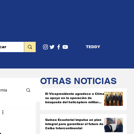
TEDDY
OTRAS NOTICIAS
mia
El Vicepresidente agradece a China
su apoyo en la operación de
búsqueda del helicóptero militar
siniestrado
RIOR
Guinea Ecuatorial impulsa un plan
integral para garantizar el futuro de
Ceiba Intercontinental