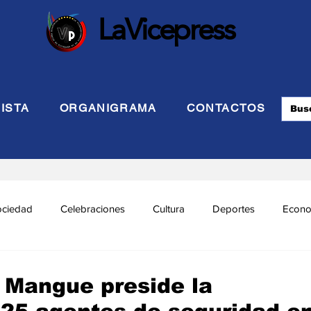
LaVicepress
ISTA
ORGANIGRAMA
CONTACTOS
ociedad
Celebraciones
Cultura
Deportes
Econo
cional
Politca Exterior
Educación
Justicia
INTE
Mangue preside la