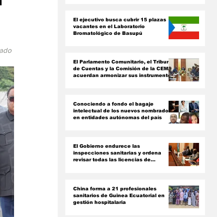
n
ón
El ejecutivo busca cubrir 15 plazas
vacantes en el Laboratorio
Bromatológico de Basupú
zado 
El Parlamento Comunitario, el Tribunal
de Cuentas y la Comisión de la CEMAC
acuerdan armonizar sus instrumentos
jurídicos
Conociendo a fondo el bagaje
intelectual de los nuevos nombrados
en entidades autónomas del país ‎
El Gobierno endurece las
inspecciones sanitarias y ordena
revisar todas las licencias de
farmacias y clínicas
China forma a 21 profesionales
sanitarios de Guinea Ecuatorial en
gestión hospitalaria