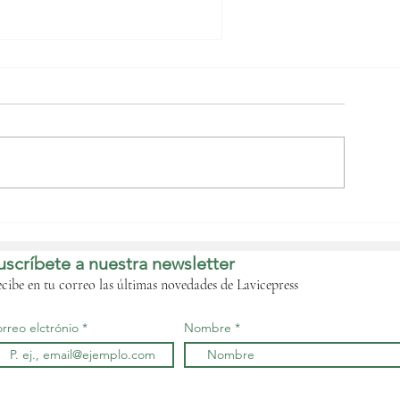
asos de nepotismo y
ersonal fantasma
salariada revelan otro
uscríbete a nuestra newsletter
scándalo de
orrupción en Sanidad‎
cibe en tu correo las últimas novedades de Lavicepress
rreo elctrónio
Nombre