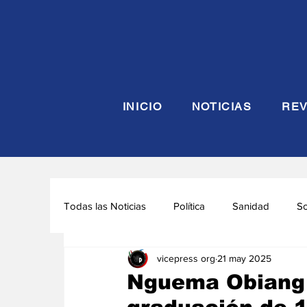
INICIO
NOTICIAS
REV
Todas las Noticias
Política
Sanidad
S
vicepress org
21 may 2025
Seguridad y Defensa
Turismo
Interna
Nguema Obiang 