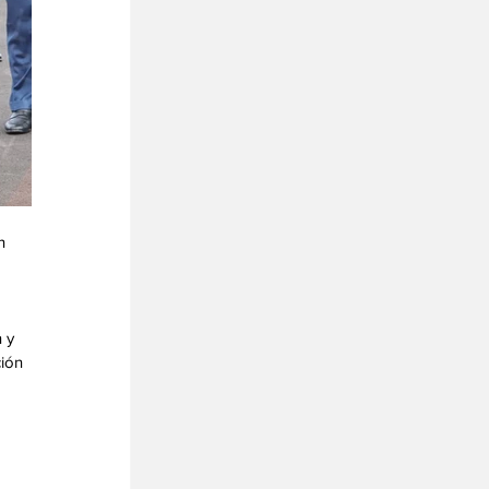
n 
 y 
ión 
 