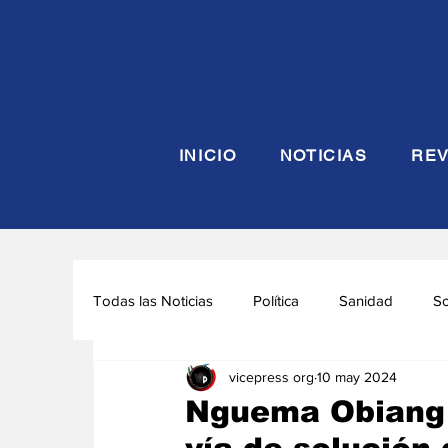
INICIO
NOTICIAS
REV
Todas las Noticias
Política
Sanidad
S
vicepress org
10 may 2024
Seguridad y Defensa
Turismo
Interna
Nguema Obiang 