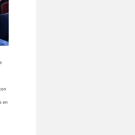
e 
con 
s en 