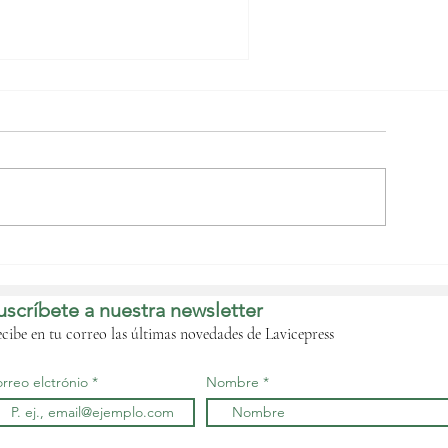
uinea Ecuatorial
cude a llamada de la
9ª Sesión del Consejo
uscríbete a nuestra newsletter
jecutivo de la UA en
tiopía
cibe en tu correo las últimas novedades de Lavicepress
rreo elctrónio
Nombre