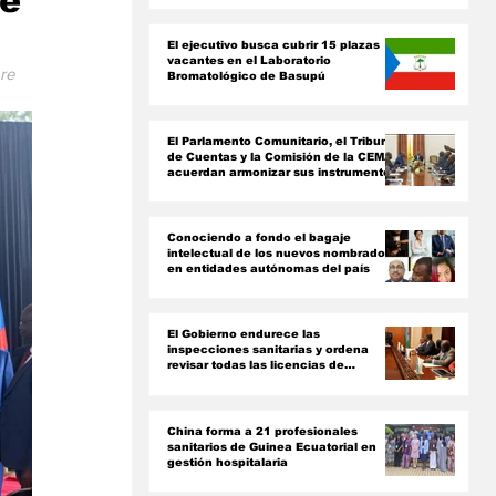
de
ón
El ejecutivo busca cubrir 15 plazas
vacantes en el Laboratorio
re 
Bromatológico de Basupú
El Parlamento Comunitario, el Tribunal
de Cuentas y la Comisión de la CEMAC
acuerdan armonizar sus instrumentos
jurídicos
Conociendo a fondo el bagaje
intelectual de los nuevos nombrados
en entidades autónomas del país ‎
El Gobierno endurece las
inspecciones sanitarias y ordena
revisar todas las licencias de
farmacias y clínicas
China forma a 21 profesionales
sanitarios de Guinea Ecuatorial en
gestión hospitalaria