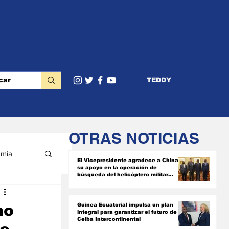
TEDDY
OTRAS NOTICIAS
mia
El Vicepresidente agradece a China
su apoyo en la operación de
búsqueda del helicóptero militar
siniestrado
RIOR
mo
Guinea Ecuatorial impulsa un plan
integral para garantizar el futuro de
Ceiba Intercontinental