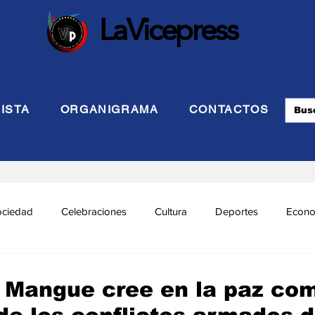
LaVicepress
ISTA
ORGANIGRAMA
CONTACTOS
ociedad
Celebraciones
Cultura
Deportes
Econo
cional
Politca Exterior
Educación
Justicia
INTE
Mangue cree en la paz co