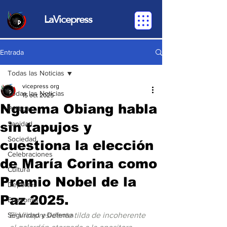
LaVicepress
Entrada
Todas las Noticias
vicepress org
Todas las Noticias
15 oct 2025
Nguema Obiang habla
Política
sin tapujos y
Sanidad
Sociedad
cuestiona la elección
Celebraciones
de María Corina como
Cultura
Premio Nobel de la
Deportes
Paz 2025.
Economia
Seguridad y Defensa
El Vicepresidente tilda de incoherente 