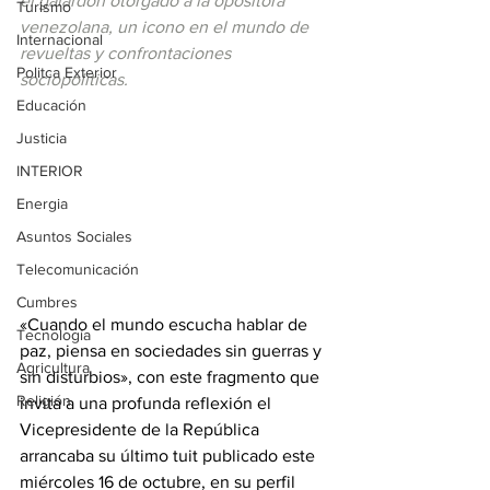
el galardón otorgado a la opositora 
Turismo
venezolana, un icono en el mundo de 
Internacional
revueltas y confrontaciones 
Politca Exterior
sociopolíticas.
Educación
Justicia
INTERIOR
Energia
Asuntos Sociales
Telecomunicación
Cumbres
«Cuando el mundo escucha hablar de 
Tecnología
paz, piensa en sociedades sin guerras y 
Agricultura
sin disturbios», con este fragmento que 
Religión
invita a una profunda reflexión el 
Vicepresidente de la República 
arrancaba su último tuit publicado este 
miércoles 16 de octubre, en su perfil 