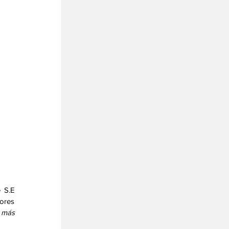
 S.E 
ores 
 más 