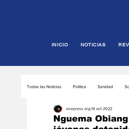
INICIO
NOTICIAS
REV
Todas las Noticias
Política
Sanidad
S
vicepress org
14 oct 2022
Seguridad y Defensa
Turismo
Interna
Nguema Obiang a