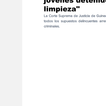
jóvenes detenid
Energia
Asuntos Sociales
Telecomuni
limpieza"
La Corte Suprema de Justicia de Guinea 
todos los supuestos delincuentes arre
criminales.