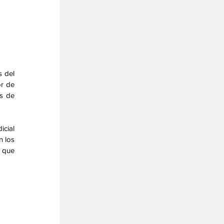
 del 
r de 
s de 
ial 
 los 
 que 