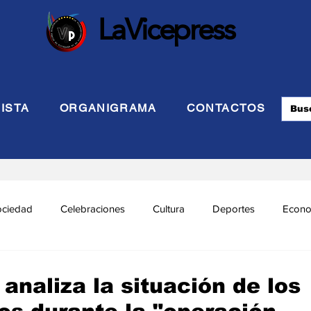
LaVicepress
ISTA
ORGANIGRAMA
CONTACTOS
ociedad
Celebraciones
Cultura
Deportes
Econo
cional
Politca Exterior
Educación
Justicia
INTE
naliza la situación de los