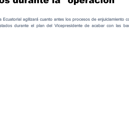
os durante la "operación
cación
Cumbres
Tecnología
Agricultura
Religi
Ecuatorial agilizará cuanto antes los procesos de enjuiciamiento co
stados durante el plan del Vicepresidente de acabar con las ba