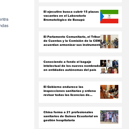
ón
El ejecutivo busca cubrir 15 plazas
vacantes en el Laboratorio
ntra 
Bromatológico de Basupú
ndas 
El Parlamento Comunitario, el Tribunal
de Cuentas y la Comisión de la CEMAC
acuerdan armonizar sus instrumentos
jurídicos
Conociendo a fondo el bagaje
intelectual de los nuevos nombrados
en entidades autónomas del país ‎
El Gobierno endurece las
inspecciones sanitarias y ordena
revisar todas las licencias de
farmacias y clínicas
China forma a 21 profesionales
sanitarios de Guinea Ecuatorial en
gestión hospitalaria