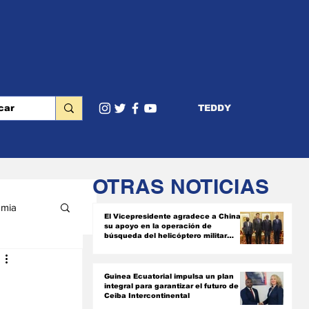
TEDDY
OTRAS NOTICIAS
mia
El Vicepresidente agradece a China
su apoyo en la operación de
búsqueda del helicóptero militar
siniestrado
RIOR
Guinea Ecuatorial impulsa un plan
integral para garantizar el futuro de
Ceiba Intercontinental