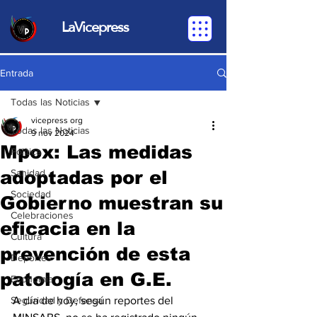
LaVicepress
Entrada
Todas las Noticias
vicepress org
Todas las Noticias
9 nov 2024
Mpox: Las medidas
Política
adoptadas por el
Sanidad
Sociedad
Gobierno muestran su
Celebraciones
eficacia en la
Cultura
prevención de esta
Deportes
patología en G.E.
Economia
Seguridad y Defensa
A día de hoy, según reportes del 