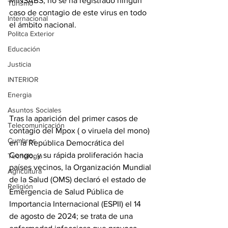
MINSABS, no se ha registrado ningún 
Turismo
caso de contagio de este virus en todo 
Internacional
el ámbito nacional.
Politca Exterior
Educación
Justicia
INTERIOR
Energia
Asuntos Sociales
Tras la aparición del primer casos de 
Telecomunicación
contagio del Mpox ( o viruela del mono) 
Cumbres
en la República Democrática del 
Congo, y su rápida proliferación hacia 
Tecnología
países vecinos, la Organización Mundial 
Agricultura
de la Salud (OMS) declaró el estado de 
Religión
Emergencia de Salud Pública de 
Importancia Internacional (ESPII) el 14 
de agosto de 2024; se trata de una 