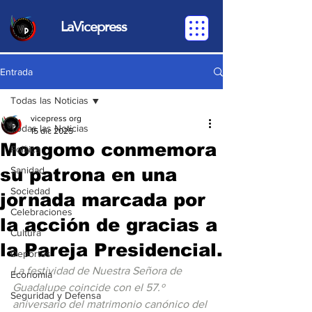
LaVicepress
Entrada
Todas las Noticias
vicepress org
Todas las Noticias
15 dic 2025
Mongomo conmemora
Política
su patrona en una
Sanidad
Sociedad
jornada marcada por
Celebraciones
la acción de gracias a
Cultura
la Pareja Presidencial.
Deportes
La festividad de Nuestra Señora de 
Economia
Guadalupe coincide con el 57.º 
Seguridad y Defensa
aniversario del matrimonio canónico del 