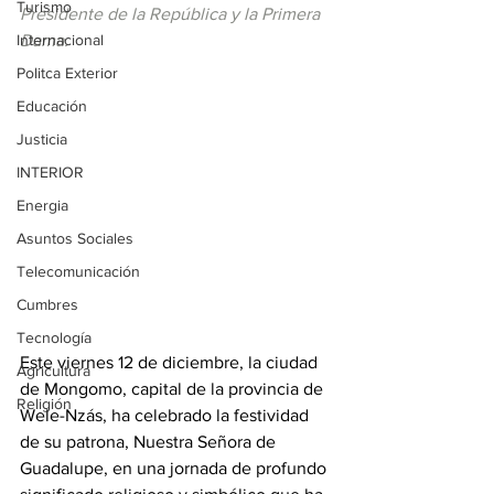
Turismo
Presidente de la República y la Primera 
Internacional
Dama.
Politca Exterior
Educación
Justicia
INTERIOR
Energia
Asuntos Sociales
Telecomunicación
Cumbres
Tecnología
Este viernes 12 de diciembre, la ciudad 
Agricultura
de Mongomo, capital de la provincia de 
Religión
Wele-Nzás, ha celebrado la festividad 
de su patrona, Nuestra Señora de 
Guadalupe, en una jornada de profundo 