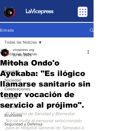
LaVicepress
Entrada
Todas las Noticias
vicepress org
Todas las Noticias
22 dic 2023
Mitoha Ondo'o
Política
Ayekaba: "Es ilógico
Sanidad
Sociedad
llamarse sanitario sin
Celebraciones
tener vocación de
Cultura
servicio al prójimo".
Deportes
El Ministro de Sanidad y Bienestar 
Economia
Social invita al personal seleccionado 
Seguridad y Defensa
para el Hospital General de Sampaka a 