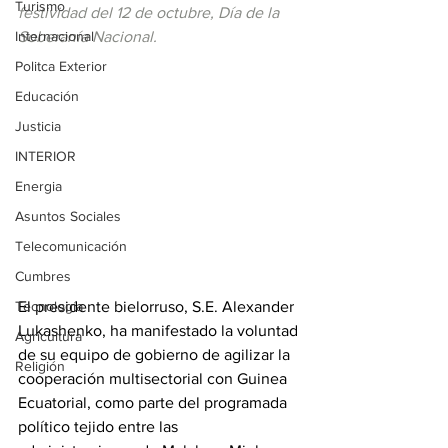
Turismo
festividad del 12 de octubre, Día de la 
Internacional
Soberanía Nacional.
Politca Exterior
Educación
Justicia
INTERIOR
Energia
Asuntos Sociales
Telecomunicación
Cumbres
El presidente bielorruso, S.E. Alexander 
Tecnología
Lukashenko, ha manifestado la voluntad 
Agricultura
de su equipo de gobierno de agilizar la 
Religión
cooperación multisectorial con Guinea 
Ecuatorial, como parte del programada 
político tejido entre las 