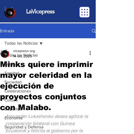
LaVicepress
Entrada
Todas las Noticias
vicepress org
Todas las Noticias
14 oct 2025
Minks quiere imprimir
Política
mayor celeridad en la
Sanidad
Sociedad
ejecución de
Celebraciones
proyectos conjuntos
Cultura
con Malabo.
Deportes
Alexander Lukashenko desea agilizar la 
Economia
cooperación bilateral con Guinea 
Seguridad y Defensa
Ecuatorial y felicita al gobierno por la 