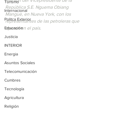
reunión del Vicepresidente de la 
Turismo
República S.E. Nguema Obiang 
Internacional
Mangue, en Nueva York, con los 
Politca Exterior
representantes de las petroleras que 
Educación
operan en el país.
Justicia
INTERIOR
Energia
Asuntos Sociales
Telecomunicación
Cumbres
Tecnología
Agricultura
Religión