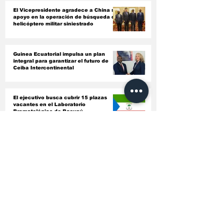
financiera
El Vicepresidente agradece a China su
apoyo en la operación de búsqueda del
helicóptero militar siniestrado
Guinea Ecuatorial impulsa un plan
integral para garantizar el futuro de
Ceiba Intercontinental
El ejecutivo busca cubrir 15 plazas
vacantes en el Laboratorio
Bromatológico de Basupú
El Parlamento Comunitario, el Tribunal
de Cuentas y la Comisión de la CEMAC
acuerdan armonizar sus instrumentos
jurídicos
Conociendo a fondo el bagaje
intelectual de los nuevos nombrados en
entidades autónomas del país ‎