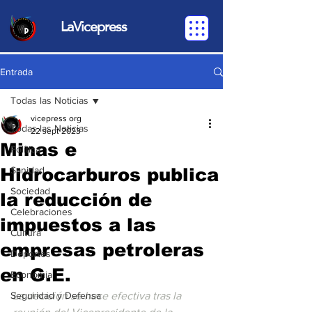
LaVicepress
Entrada
Todas las Noticias
vicepress org
Todas las Noticias
22 sept 2023
Minas e
Política
Hidrocarburos publica
Sanidad
Sociedad
la reducción de
Celebraciones
impuestos a las
Cultura
empresas petroleras
Deportes
en G.E.
Economia
Seguridad y Defensa
La decisión se hace efectiva tras la 