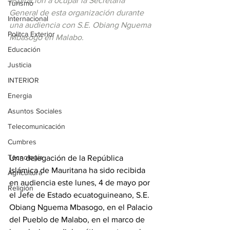
aspiración a ocupar la Secretaría 
Turismo
General de esta organización durante 
Internacional
una audiencia con S.E. Obiang Nguema 
Politca Exterior
Mbasogo en Malabo.
Educación
Justicia
INTERIOR
Energia
Asuntos Sociales
Telecomunicación
Cumbres
Tecnología
Una delegación de la República 
Islámica de Mauritana ha sido recibida 
Agricultura
en audiencia este lunes, 4 de mayo por 
Religión
el Jefe de Estado ecuatoguineano, S.E. 
Obiang Nguema Mbasogo, en el Palacio 
del Pueblo de Malabo, en el marco de 