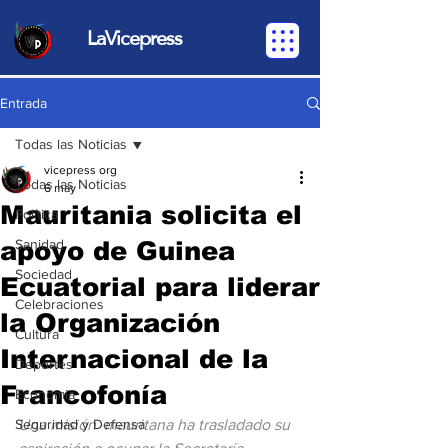
LaVicepress
Entrada
Todas las Noticias
vicepress org
Todas las Noticias
6 may
Mauritania solicita el
Política
apoyo de Guinea
Sanidad
Sociedad
Ecuatorial para liderar
Celebraciones
la Organización
Cultura
Internacional de la
Deportes
Francofonía
Economia
Seguridad y Defensa
Una misión  mauritana ha trasladado su 