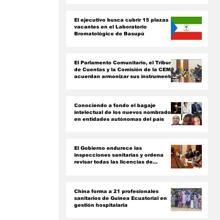
ón
El ejecutivo busca cubrir 15 plazas
vacantes en el Laboratorio
Bromatológico de Basupú
El Parlamento Comunitario, el Tribunal
de Cuentas y la Comisión de la CEMAC
acuerdan armonizar sus instrumentos
jurídicos
Conociendo a fondo el bagaje
intelectual de los nuevos nombrados
en entidades autónomas del país ‎
El Gobierno endurece las
inspecciones sanitarias y ordena
revisar todas las licencias de
farmacias y clínicas
China forma a 21 profesionales
sanitarios de Guinea Ecuatorial en
gestión hospitalaria