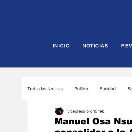
INICIO
NOTICIAS
REV
Todas las Noticias
Política
Sanidad
S
vicepress org
19 feb
Seguridad y Defensa
Turismo
Interna
Manuel Osa Nsue