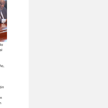
do 
l 
ño, 
ón 
 
n 
n 