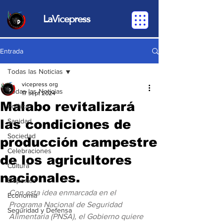
LaVicepress
Entrada
Todas las Noticias
vicepress org
Todas las Noticias
17 sept 2024
Malabo revitalizará
Política
las condiciones de
Sanidad
Sociedad
producción campestre
Celebraciones
de los agricultores
Cultura
nacionales.
Deportes
Con esta idea enmarcada en el 
Economia
Programa Nacional de Seguridad 
Seguridad y Defensa
Alimentaria (PNSA), el Gobierno quiere 