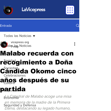
LaVicepress
Entrada
Todas las Noticias
vicepress org
Todas las Noticias
7 may
Malabo recuerda con
Política
recogimiento a Doña
Sanidad
Sociedad
Cándida Okomo cinco
Celebraciones
años después de su
Cultura
partida
Deportes
La Catedral de Malabo acoge una misa 
Economia
en memoria de la madre de la Primera 
Seguridad y Defensa
Dama, destacando su legado humano, 