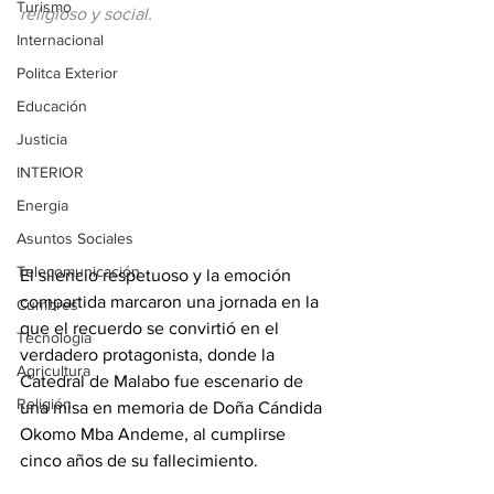
Turismo
religioso y social.
Internacional
Politca Exterior
Educación
Justicia
INTERIOR
Energia
Asuntos Sociales
Telecomunicación
El silencio respetuoso y la emoción 
compartida marcaron una jornada en la 
Cumbres
que el recuerdo se convirtió en el 
Tecnología
verdadero protagonista, donde la 
Agricultura
Catedral de Malabo fue escenario de 
Religión
una misa en memoria de Doña Cándida 
Okomo Mba Andeme, al cumplirse 
cinco años de su fallecimiento. 