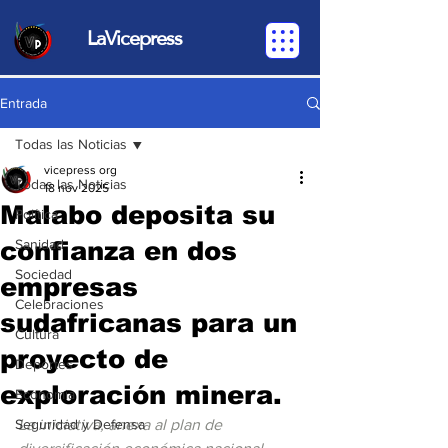
LaVicepress
Entrada
Todas las Noticias
vicepress org
Todas las Noticias
18 nov 2025
Malabo deposita su
Política
confianza en dos
Sanidad
Sociedad
empresas
Celebraciones
sudafricanas para un
Cultura
proyecto de
Deportes
exploración minera.
Economia
Seguridad y Defensa
La iniciativa, anexa al plan de 