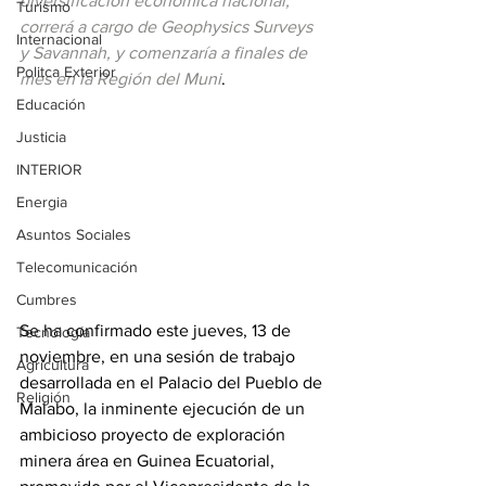
diversificación económica nacional, 
Turismo
correrá a cargo de Geophysics Surveys 
Internacional
y Savannah, y comenzaría a finales de 
Politca Exterior
mes en la Región del Muni
.
Educación
Justicia
INTERIOR
Energia
Asuntos Sociales
Telecomunicación
Cumbres
Se ha confirmado este jueves, 13 de 
Tecnología
noviembre, en una sesión de trabajo 
Agricultura
desarrollada en el Palacio del Pueblo de 
Religión
Malabo, la inminente ejecución de un 
ambicioso proyecto de exploración 
minera área en Guinea Ecuatorial, 