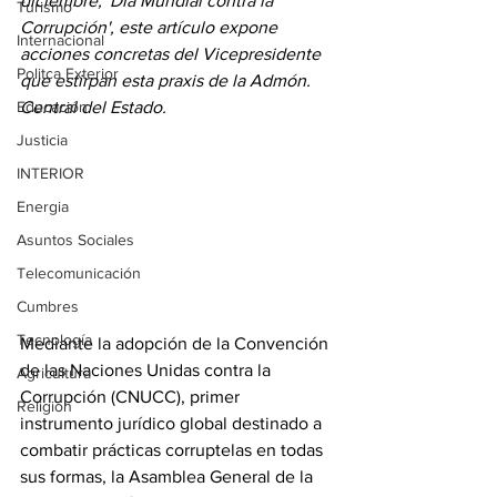
diciembre, 'Día Mundial contra la 
Turismo
Corrupción', este artículo expone 
Internacional
acciones concretas del Vicepresidente 
Politca Exterior
que estirpan esta praxis de la Admón. 
Educación
Central del Estado.
Justicia
INTERIOR
Energia
Asuntos Sociales
Telecomunicación
Cumbres
Tecnología
Mediante la adopción de la Convención 
de las Naciones Unidas contra la 
Agricultura
Corrupción (CNUCC), primer 
Religión
instrumento jurídico global destinado a 
combatir prácticas corruptelas en todas 
sus formas, la Asamblea General de la 