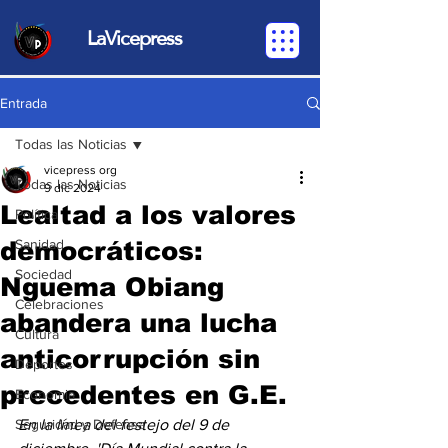
LaVicepress
Entrada
Todas las Noticias
vicepress org
Todas las Noticias
9 dic 2024
Lealtad a los valores
Política
democráticos:
Sanidad
Sociedad
Nguema Obiang
Celebraciones
abandera una lucha
Cultura
anticorrupción sin
Deportes
precedentes en G.E.
Economia
Seguridad y Defensa
En la línea del festejo del 9 de 