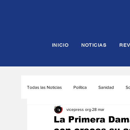
INICIO
NOTICIAS
REV
Todas las Noticias
Política
Sanidad
S
vicepress org
28 mar
Seguridad y Defensa
Turismo
Interna
La Primera Dama