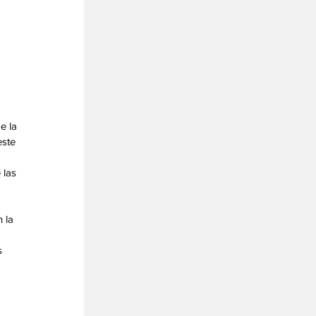
e la 
ste 
las 
 la 
 
 