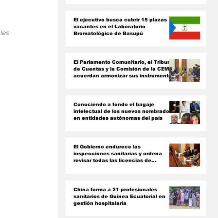
ón
El ejecutivo busca cubrir 15 plazas
vacantes en el Laboratorio
les 
Bromatológico de Basupú
El Parlamento Comunitario, el Tribunal
de Cuentas y la Comisión de la CEMAC
acuerdan armonizar sus instrumentos
jurídicos
Conociendo a fondo el bagaje
intelectual de los nuevos nombrados
en entidades autónomas del país ‎
El Gobierno endurece las
inspecciones sanitarias y ordena
revisar todas las licencias de
farmacias y clínicas
China forma a 21 profesionales
sanitarios de Guinea Ecuatorial en
gestión hospitalaria