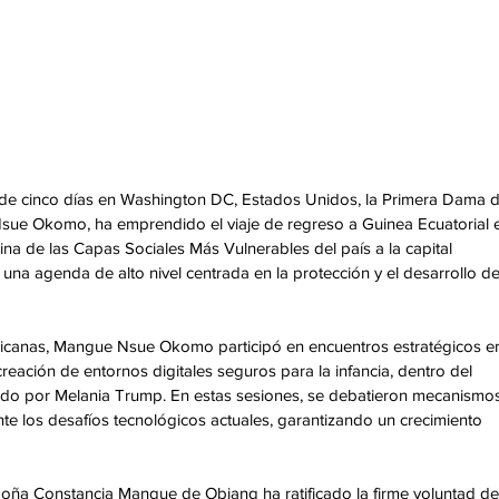
o de cinco días en Washington DC, Estados Unidos, la Primera Dama d
ue Okomo, ha emprendido el viaje de regreso a Guinea Ecuatorial e
na de las Capas Sociales Más Vulnerables del país a la capital 
a agenda de alto nivel centrada en la protección y el desarrollo de 
ericanas, Mangue Nsue Okomo participó en encuentros estratégicos en
creación de entornos digitales seguros para la infancia, dentro del 
ado por Melania Trump. En estas sesiones, se debatieron mecanismos
te los desafíos tecnológicos actuales, garantizando un crecimiento 
 Doña Constancia Mangue de Obiang ha ratificado la firme voluntad de