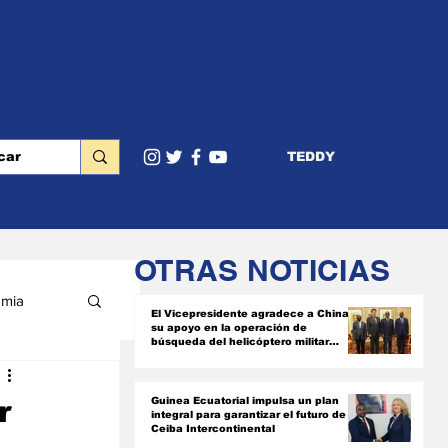
TEDDY
OTRAS NOTICIAS
mia
El Vicepresidente agradece a China
su apoyo en la operación de
búsqueda del helicóptero militar
siniestrado
RIOR
r
Guinea Ecuatorial impulsa un plan
integral para garantizar el futuro de
Ceiba Intercontinental