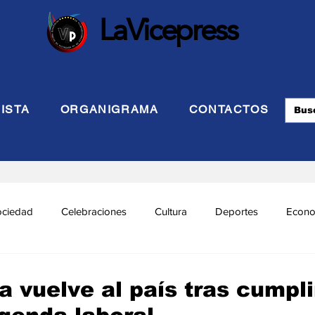
LaVicepress
ISTA
ORGANIGRAMA
CONTACTOS
ociedad
Celebraciones
Cultura
Deportes
Econo
cional
Politca Exterior
Educación
Justicia
INTE
 vuelve al país tras cumpli