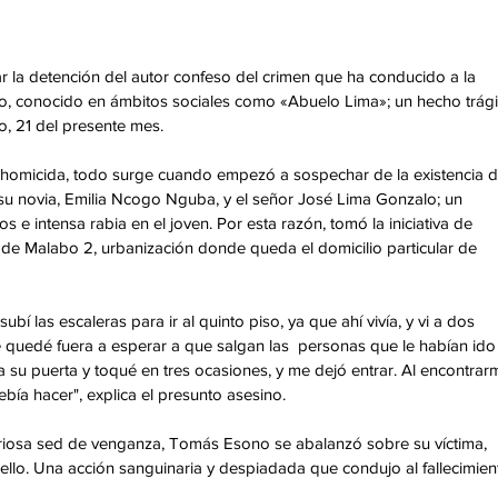
ar la detención del autor confeso del crimen que ha conducido a la 
lo, conocido en ámbitos sociales como «Abuelo Lima»; un hecho trági
, 21 del presente mes.
homicida, todo surge cuando empezó a sospechar de la existencia d
 su novia, Emilia Ncogo Nguba, y el señor José Lima Gonzalo; un 
e intensa rabia en el joven. Por esta razón, tomó la iniciativa de 
 de Malabo 2, urbanización donde queda el domicilio particular de 
bí las escaleras para ir al quinto piso, ya que ahí vivía, y vi a dos 
e quedé fuera a esperar a que salgan las  personas que le habían ido
a su puerta y toqué en tres ocasiones, y me dejó entrar. Al encontrar
bía hacer", explica el presunto asesino.
iosa sed de venganza, Tomás Esono se abalanzó sobre su víctima, 
uello. Una acción sanguinaria y despiadada que condujo al fallecimien