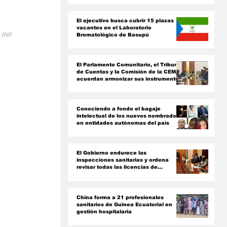
ón
El ejecutivo busca cubrir 15 plazas
vacantes en el Laboratorio
del 
Bromatológico de Basupú
El Parlamento Comunitario, el Tribunal
de Cuentas y la Comisión de la CEMAC
acuerdan armonizar sus instrumentos
jurídicos
Conociendo a fondo el bagaje
intelectual de los nuevos nombrados
en entidades autónomas del país ‎
El Gobierno endurece las
inspecciones sanitarias y ordena
revisar todas las licencias de
farmacias y clínicas
China forma a 21 profesionales
sanitarios de Guinea Ecuatorial en
gestión hospitalaria