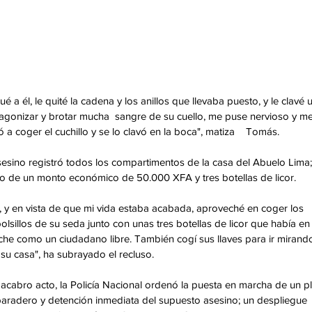
 a él, le quité la cadena y los anillos que llevaba puesto, y le clavé u
agonizar y brotar mucha  sangre de su cuello, me puse nervioso y me
 a coger el cuchillo y se lo clavó en la boca", matiza    Tomás.
 asesino registró todos los compartimentos de la casa del Abuelo Lima;
 de un monto económico de 50.000 XFA y tres botellas de licor.
 y en vista de que mi vida estaba acabada, aproveché en coger los 
lsillos de su seda junto con unas tres botellas de licor que había en
noche como un ciudadano libre. También cogí sus llaves para ir mirand
su casa", ha subrayado el recluso.
macabro acto, la Policía Nacional ordenó la puesta en marcha de un pl
aradero y detención inmediata del supuesto asesino; un despliegue 