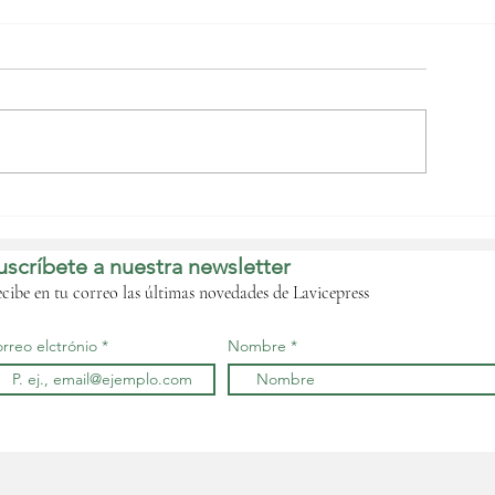
a cooperación judicial
entra la agenda de la
EAAC en su quinta
uscríbete a nuestra newsletter
esión ordinaria del
omité Técnico de
cibe en tu correo las últimas novedades de Lavicepress
usticia
rreo elctrónio
Nombre