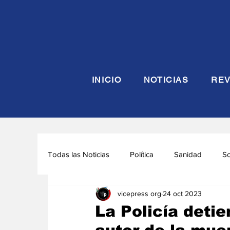
INICIO
NOTICIAS
REV
Todas las Noticias
Política
Sanidad
S
vicepress org
24 oct 2023
Seguridad y Defensa
Turismo
Interna
La Policía deti