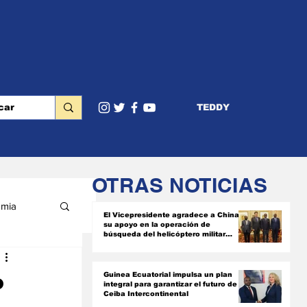
TEDDY
OTRAS NOTICIAS
mia
El Vicepresidente agradece a China
su apoyo en la operación de
búsqueda del helicóptero militar
siniestrado
RIOR
o
Guinea Ecuatorial impulsa un plan
integral para garantizar el futuro de
Ceiba Intercontinental