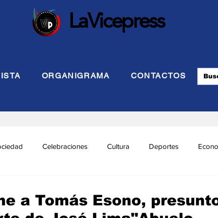
LaVicepress
ISTA
ORGANIGRAMA
CONTACTOS
ociedad
Celebraciones
Cultura
Deportes
Econo
cional
Politca Exterior
Educación
Justicia
INTE
ene a Tomás Esono, presunt