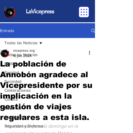
LaVicepress
Entrada
Todas las Noticias
vicepress org
Todas las Noticias
10 jun 2024
La población de
Política
Annobón agradece al
Sanidad
Sociedad
Vicepresidente por su
Celebraciones
implicación en la
Cultura
gestión de viajes
Deportes
regulares a esta isla.
Economia
Seguridad y Defensa
Ha sido este pasado domingo en la 