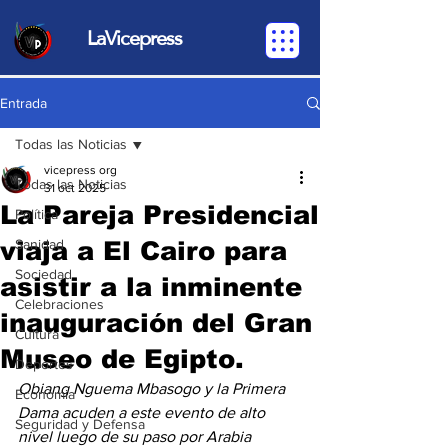
LaVicepress
Entrada
Todas las Noticias
vicepress org
Todas las Noticias
31 oct 2025
La Pareja Presidencial
Política
viaja a El Cairo para
Sanidad
Sociedad
asistir a la inminente
Celebraciones
inauguración del Gran
Cultura
Museo de Egipto.
Deportes
Obiang Nguema Mbasogo y la Primera 
Economia
Dama acuden a este evento de alto 
Seguridad y Defensa
nivel luego de su paso por Arabia 