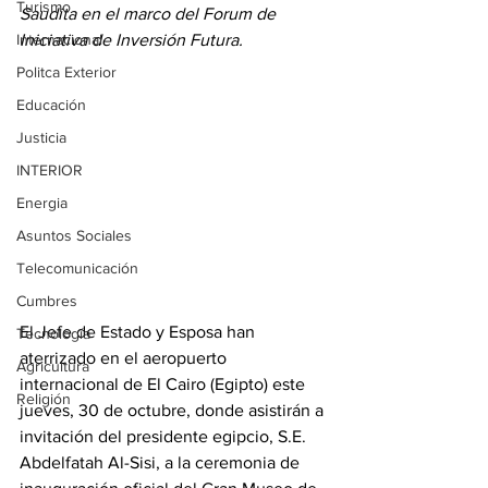
Turismo
Saudita en el marco del Forum de 
Internacional
Iniciativa de Inversión Futura.
Politca Exterior
Educación
Justicia
INTERIOR
Energia
Asuntos Sociales
Telecomunicación
Cumbres
El Jefe de Estado y Esposa han 
Tecnología
aterrizado en el aeropuerto 
Agricultura
internacional de El Cairo (Egipto) este 
Religión
jueves, 30 de octubre, donde asistirán a 
invitación del presidente egipcio, S.E. 
Abdelfatah Al-Sisi, a la ceremonia de 