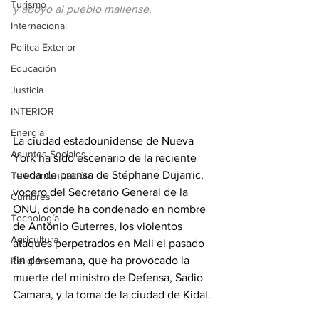
Turismo
y apoyo al pueblo maliense.
Internacional
Politca Exterior
Educación
Justicia
INTERIOR
Energia
La ciudad estadounidense de Nueva 
Asuntos Sociales
York ha sido escenario de la reciente 
rueda de prensa de Stéphane Dujarric, 
Telecomunicación
vocero del Secretario General de la 
Cumbres
ONU, donde ha condenado en nombre 
Tecnología
de Antonio Guterres, los violentos 
Agricultura
ataques perpetrados en Mali el pasado 
fin de semana, que ha provocado la 
Religión
muerte del ministro de Defensa, Sadio 
Camara, y la toma de la ciudad de Kidal.