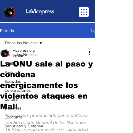
LaVicepress
Entrada
Todas las Noticias
vicepress org
Todas las Noticias
28 abr
La ONU sale al paso y
Política
condena
Sanidad
Sociedad
enérgicamente los
Celebraciones
violentos ataques en
Cultura
Malí‎
Deportes
El discurso, pronunciado por el portavoz 
Economia
del Secretario General de las Naciones 
Seguridad y Defensa
Unidas, recoge mensajes de solidaridad 