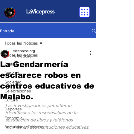
LaVicepress
Entrada
Todas las Noticias
vicepress org
Todas las Noticias
18 dic 2025
La Gendarmería
Política
esclarece robos en
Sanidad
Sociedad
centros educativos de
Celebraciones
Malabo.
Cultura
Las investigaciones permitieron 
Deportes
identificar a los responsables de la 
Economia
sustracción de libros y teléfonos 
Seguridad y Defensa
móviles en dos instituciones educativas.