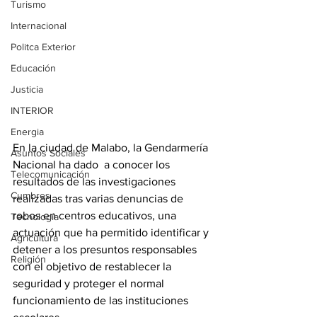
Turismo
Internacional
Politca Exterior
Educación
Justicia
INTERIOR
Energia
En la ciudad de Malabo, la Gendarmería 
Asuntos Sociales
Nacional ha dado  a conocer los 
Telecomunicación
resultados de las investigaciones 
Cumbres
realizadas tras varias denuncias de 
robos en centros educativos, una 
Tecnología
actuación que ha permitido identificar y 
Agricultura
detener a los presuntos responsables 
Religión
con el objetivo de restablecer la 
seguridad y proteger el normal 
funcionamiento de las instituciones 