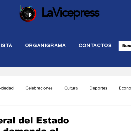
LaVicepress
ISTA
ORGANIGRAMA
CONTACTOS
ociedad
Celebraciones
Cultura
Deportes
Econo
cional
Politca Exterior
Educación
Justicia
INTE
eral del Estado