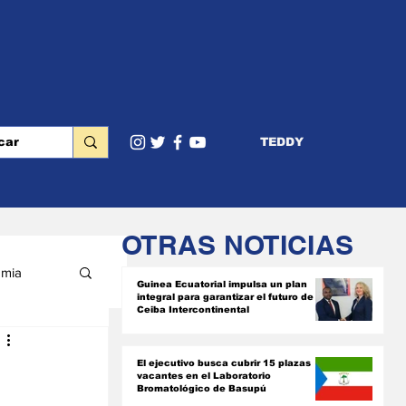
TEDDY
OTRAS NOTICIAS
mia
Guinea Ecuatorial impulsa un plan
integral para garantizar el futuro de
Ceiba Intercontinental
RIOR
El ejecutivo busca cubrir 15 plazas
vacantes en el Laboratorio
Bromatológico de Basupú