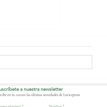
Nguema Obiang
bordará con las
istribuidoras de
uscríbete a nuestra newsletter
ombustible de forma
nminente la crisis que
cibe en tu correo las últimas novedades de Lavicepress
fecta al país‎
rreo elctrónio
Nombre