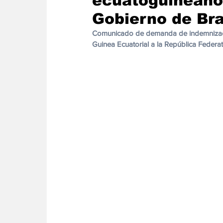
ecuatoguineano
Energia
Asuntos Sociales
Telecomuni
Gobierno de Bra
Comunicado de demanda de indemnización
Guinea Ecuatorial a la República Federat