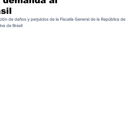
 demanda al
cación
Cumbres
Tecnología
Agricultura
Religi
sil
 de daños y perjuicios de la Fiscalía General de la República de 
iva de Brasil