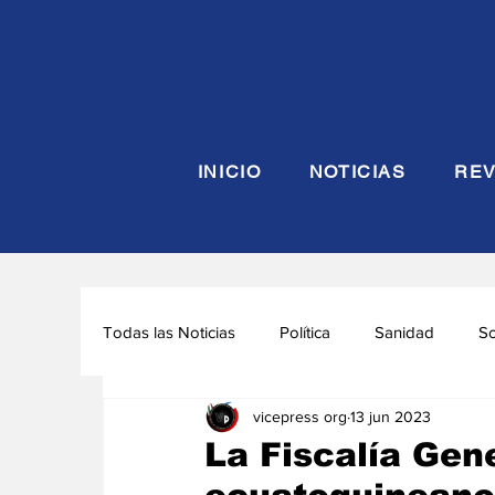
INICIO
NOTICIAS
REV
Todas las Noticias
Política
Sanidad
S
vicepress org
13 jun 2023
Seguridad y Defensa
Turismo
Interna
La Fiscalía Gen