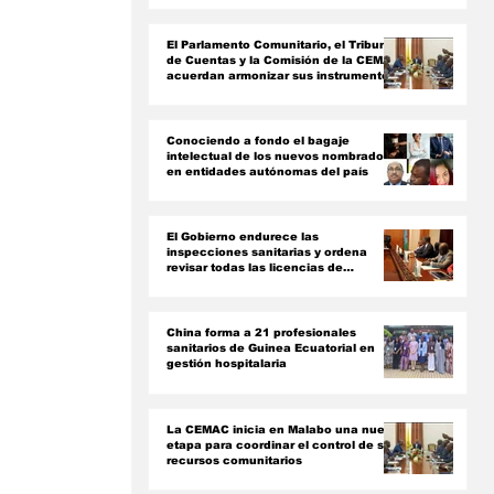
ón
El Parlamento Comunitario, el Tribunal
de Cuentas y la Comisión de la CEMAC
acuerdan armonizar sus instrumentos
jurídicos
Conociendo a fondo el bagaje
intelectual de los nuevos nombrados
en entidades autónomas del país ‎
El Gobierno endurece las
inspecciones sanitarias y ordena
revisar todas las licencias de
farmacias y clínicas
China forma a 21 profesionales
sanitarios de Guinea Ecuatorial en
gestión hospitalaria
La CEMAC inicia en Malabo una nueva
etapa para coordinar el control de sus
recursos comunitarios