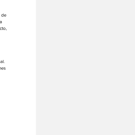
 de 
a 
cto, 
l. 
nes 