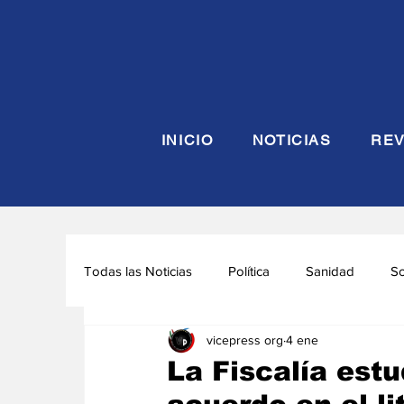
INICIO
NOTICIAS
REV
Todas las Noticias
Política
Sanidad
S
vicepress org
4 ene
Seguridad y Defensa
Turismo
Interna
La Fiscalía est