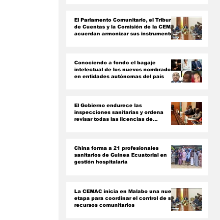
ón
El Parlamento Comunitario, el Tribunal
de Cuentas y la Comisión de la CEMAC
acuerdan armonizar sus instrumentos
jurídicos
Conociendo a fondo el bagaje
intelectual de los nuevos nombrados
en entidades autónomas del país ‎
El Gobierno endurece las
inspecciones sanitarias y ordena
revisar todas las licencias de
farmacias y clínicas
China forma a 21 profesionales
sanitarios de Guinea Ecuatorial en
gestión hospitalaria
La CEMAC inicia en Malabo una nueva
etapa para coordinar el control de sus
recursos comunitarios