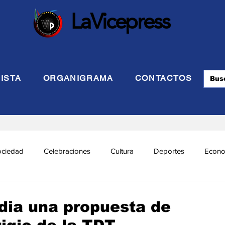
LaVicepress
ISTA
ORGANIGRAMA
CONTACTOS
ociedad
Celebraciones
Cultura
Deportes
Econo
cional
Politca Exterior
Educación
Justicia
INTE
udia una propuesta de