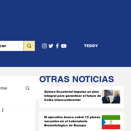
TEDDY
OTRAS NOTICIAS
mia
Guinea Ecuatorial impulsa un plan
integral para garantizar el futuro de
Ceiba Intercontinental
RIOR
El ejecutivo busca cubrir 15 plazas
vacantes en el Laboratorio
Bromatológico de Basupú