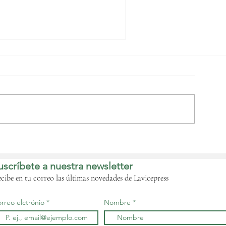
a cooperación judicial
entra la agenda de la
EAAC en su quinta
uscríbete a nuestra newsletter
esión ordinaria del
omité Técnico de
cibe en tu correo las últimas novedades de Lavicepress
usticia
rreo elctrónio
Nombre