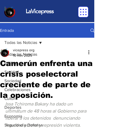
LaVicepress
Entrada
Todas las Noticias
vicepress org
Todas las Noticias
10 nov 2025
Camerún enfrenta una
Política
crisis poselectoral
Sanidad
Sociedad
creciente de parte de
Celebraciones
la oposición.
Cultura
Issa Tchiroma Bakary ha dado un 
Deportes
ultimátum de 48 horas al Gobierno para 
Economia
liberar a los detenidos  denunciando 
Seguridad y Defensa
fraude electoral y represión violenta.