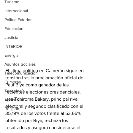
Turismo
Internacional
Politca Exterior
Educación
Justicia
INTERIOR
Energia
Asuntos Sociales
El clima político en Camerún sigue en 
Telecomunicación
tensión tras la proclamación oficial de 
Cumbres
Paul Biya como ganador de las 
Tecnología
recientes elecciones presidenciales. 
Issa Tchiroma Bakary, principal rival 
Agricultura
electoral y segundo clasificado con el 
Religión
35,19% de los votos frente al 53,66% 
obtenido por Biya, rechaza los 
resultados y asegura considerarse el 