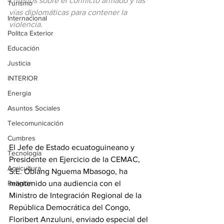
criterios sobre el conflicto armado y las 
Turismo
vías diplomáticas para contener la 
Internacional
violencia.
Politca Exterior
Educación
Justicia
INTERIOR
Energia
Asuntos Sociales
Telecomunicación
Cumbres
El Jefe de Estado ecuatoguineano y 
Tecnología
Presidente en Ejercicio de la CEMAC, 
Agricultura
S.E. Obiang Nguema Mbasogo, ha 
Religión
mantenido una audiencia con el 
Ministro de Integración Regional de la 
República Democrática del Congo, 
Floribert Anzuluni, enviado especial del 