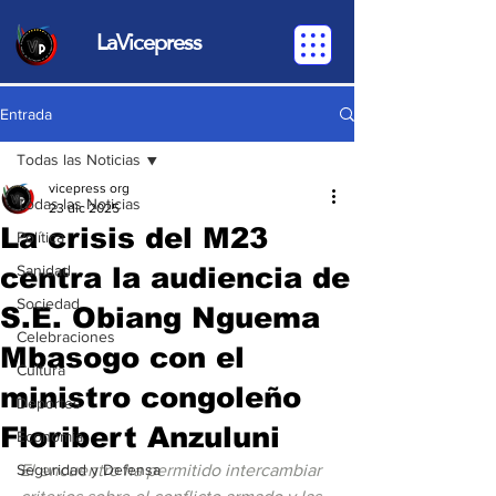
LaVicepress
Entrada
Todas las Noticias
vicepress org
Todas las Noticias
23 dic 2025
La crisis del M23
Política
centra la audiencia de
Sanidad
Sociedad
S.E. Obiang Nguema
Celebraciones
Mbasogo con el
Cultura
ministro congoleño
Deportes
Floribert Anzuluni
Economia
Seguridad y Defensa
El encuentro ha permitido intercambiar 