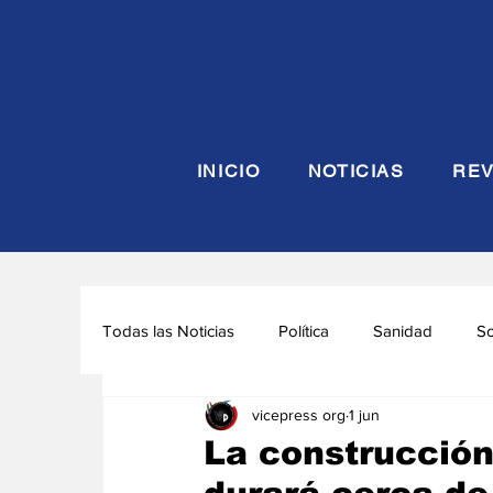
INICIO
NOTICIAS
REV
Todas las Noticias
Política
Sanidad
S
vicepress org
1 jun
Seguridad y Defensa
Turismo
Interna
La construcción