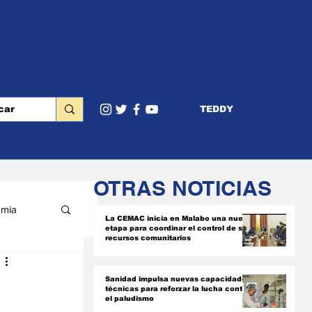
TEDDY
OTRAS NOTICIAS
mia
La CEMAC inicia en Malabo una nueva
etapa para coordinar el control de sus
recursos comunitarios
RIOR
Sanidad impulsa nuevas capacidades
técnicas para reforzar la lucha contra
el paludismo