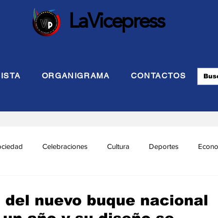
LaVicepress
ISTA
ORGANIGRAMA
CONTACTOS
ociedad
Celebraciones
Cultura
Deportes
Econo
cional
Politca Exterior
Educación
Justicia
INTE
 del nuevo buque nacional