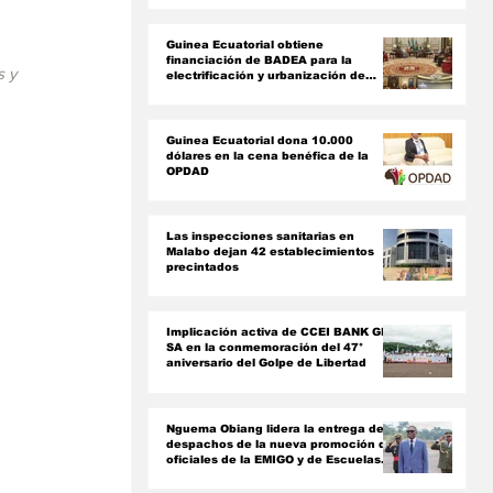
ón
Guinea Ecuatorial obtiene
financiación de BADEA para la
 y 
electrificación y urbanización de
Ciudad de La Paz
Guinea Ecuatorial dona 10.000
dólares en la cena benéfica de la
OPDAD
Las inspecciones sanitarias en
Malabo dejan 42 establecimientos
precintados
Implicación activa de CCEI BANK GE
SA en la conmemoración del 47°
aniversario del Golpe de Libertad ‎
Nguema Obiang lidera la entrega de
despachos de la nueva promoción de
oficiales de la EMIGO y de Escuelas
Militares Rusas‎