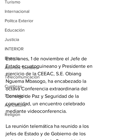
Turismo
Internacional
Politca Exterior
Educación
Justicia
INTERIOR
Energia
Este lunes, 1 de noviembre el Jefe de 
Estado ecuatoguineano y Presidente en 
Asuntos Sociales
ejercicio de la CEEAC, S.E. Obiang 
Telecomunicación
Nguema Mbasogo, ha encabezado la 
Cumbres
octava Conferencia extraordinaria del 
Tecnología
Consejo de Paz y Seguridad de la 
comunidad, un encuentro celebrado 
Agricultura
mediante videoconferencia.
Religión
La reunión telemática ha reunido a los 
jefes de Estado y de Gobierno de los 