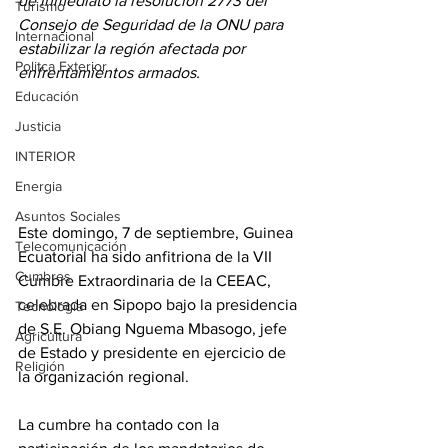
de inmediato la resolución 2773 del 
Turismo
Consejo de Seguridad de la ONU para 
Internacional
estabilizar la región afectada por 
Politca Exterior
enfrentamientos armados.
Educación
Justicia
INTERIOR
Energia
Asuntos Sociales
Este domingo, 7 de septiembre, Guinea 
Telecomunicación
Ecuatorial ha sido anfitriona de la VII 
Cumbres
Cumbre Extraordinaria de la CEEAC, 
celebrada en Sipopo bajo la presidencia 
Tecnología
de S.E. Obiang Nguema Mbasogo, jefe 
Agricultura
de Estado y presidente en ejercicio de 
Religión
la organización regional.
La cumbre ha contado con la 