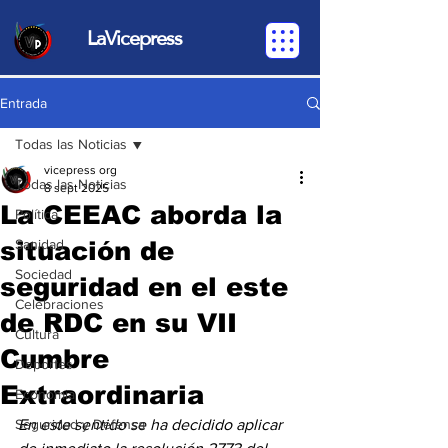
LaVicepress
Entrada
Todas las Noticias
vicepress org
Todas las Noticias
8 sept 2025
La CEEAC aborda la
Política
situación de
Sanidad
Sociedad
seguridad en el este
Celebraciones
de RDC en su VII
Cultura
Cumbre
Deportes
Extraordinaria
Economia
Seguridad y Defensa
En este sentido se ha decidido aplicar 