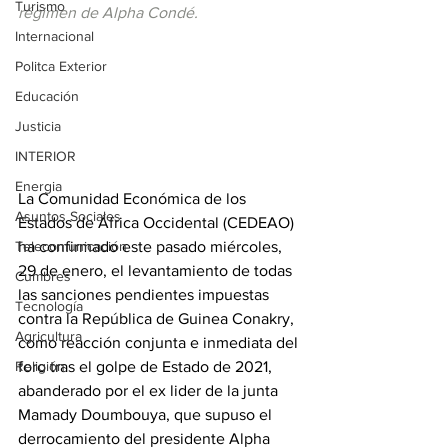
Turismo
régimen de Alpha Condé.
Internacional
Politca Exterior
Educación
Justicia
INTERIOR
Energia
La Comunidad Económica de los 
Asuntos Sociales
Estados de África Occidental (CEDEAO) 
ha confirmado este pasado miércoles, 
Telecomunicación
29 de enero, el levantamiento de todas 
Cumbres
las sanciones pendientes impuestas 
Tecnología
contra la República de Guinea Conakry, 
Agricultura
como reacción conjunta e inmediata del 
foro tras el golpe de Estado de 2021, 
Religión
abanderado por el ex lider de la junta 
Mamady Doumbouya, que supuso el 
derrocamiento del presidente Alpha 