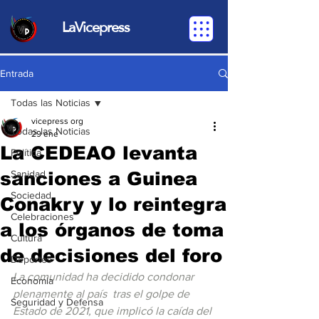
LaVicepress
Entrada
Todas las Noticias
vicepress org
Todas las Noticias
29 ene
La CEDEAO levanta
Política
sanciones a Guinea
Sanidad
Sociedad
Conakry y lo reintegra
Celebraciones
a los órganos de toma
Cultura
de decisiones del foro
Deportes
La comunidad ha decidido condonar 
Economia
plenamente al país  tras el golpe de 
Seguridad y Defensa
Estado de 2021, que implicó la caída del 