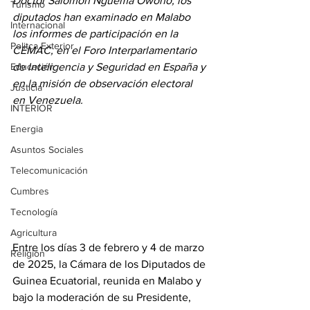
Doctor Salomón Nguema Owono, los 
Turismo
diputados han examinado en Malabo 
Internacional
los informes de participación en la 
Politca Exterior
CEMAC, en el Foro Interparlamentario 
Educación
de Inteligencia y Seguridad en España y 
en la misión de observación electoral 
Justicia
en Venezuela. 
INTERIOR
Energia
Asuntos Sociales
Telecomunicación
Cumbres
Tecnología
Agricultura
Entre los días 3 de febrero y 4 de marzo 
Religión
de 2025, la Cámara de los Diputados de 
Guinea Ecuatorial, reunida en Malabo y 
bajo la moderación de su Presidente, 