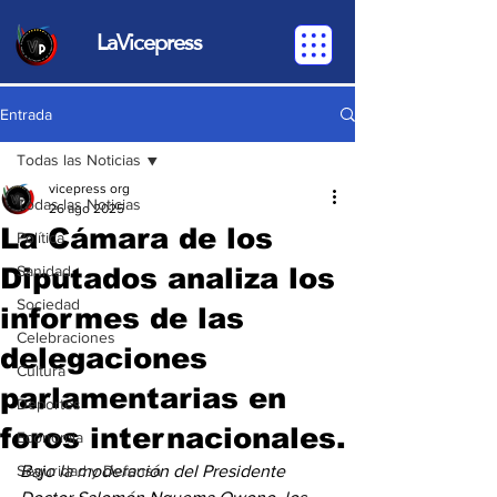
LaVicepress
Entrada
Todas las Noticias
vicepress org
Todas las Noticias
26 ago 2025
La Cámara de los
Política
Diputados analiza los
Sanidad
Sociedad
informes de las
Celebraciones
delegaciones
Cultura
parlamentarias en
Deportes
foros internacionales.
Economia
Seguridad y Defensa
Bajo la moderación del Presidente 