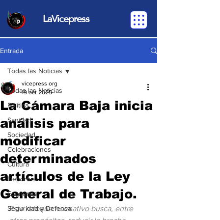
LaVicepress
Entrada
Todas las Noticias
vicepress org
Todas las Noticias
19 oct 2025
La Cámara Baja inicia
Política
análisis para
Sanidad
Sociedad
modificar
Celebraciones
determinados
Cultura
artículos de la Ley
Deportes
General de Trabajo.
Economia
Seguridad y Defensa
Este retoque normativo busca, entre 