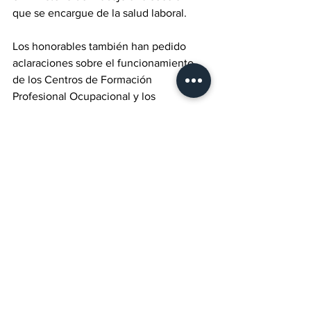
que se encargue de la salud laboral.
‎Los honorables también han pedido 
aclaraciones sobre el funcionamiento 
de los Centros de Formación 
Profesional Ocupacional y los 
mecanismos de reclutamiento de sus 
egresados en las empresas, a la vez que 
abogaban por el funcionamiento 
efectivo de la Oficina Nacional de 
Empleo y que los datos sobre la 
situación laboral en nuestro país estén 
contemplados en los informes 
periódicos del Instituto Nacional de 
Estadísticas.
‎Las cuestiones planteadas han sido 
aclaradas por le Delegación del 