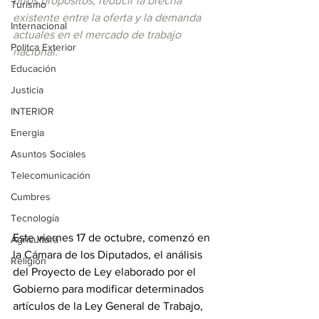
otros propósitos, reducir la brecha 
Turismo
existente entre la oferta y la demanda 
Internacional
actuales en el mercado de trabajo 
Politca Exterior
nacional.
Educación
Justicia
INTERIOR
Energia
Asuntos Sociales
Telecomunicación
Cumbres
Tecnología
Este viernes 17 de octubre, comenzó en 
Agricultura
la Cámara de los Diputados, el análisis 
Religión
del Proyecto de Ley elaborado por el 
Gobierno para modificar determinados 
artículos de la Ley General de Trabajo, 