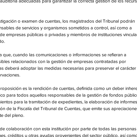
auditoría adecuadas para garantizar la correcta gestión de los recurs
tigación o examen de cuentas, los magistrados del Tribunal podrán 
nsables de servicios y organismos sometidos a control, así como a 
 de empresas públicas o privadas y miembros de instituciones vincula
do.
pla que, cuando las comunicaciones o informaciones se refieran a 
sibles relacionados con la gestión de empresas contratadas por 
tas deberá adoptar las medidas necesarias para preservar el carácter
rvaciones.
roposición es la rendición de cuentas, definida como un deber inhere
ico para todos aquellos responsables de la gestión de fondos públic
imientos para la tramitación de expedientes, la elaboración de informes
ción de la Fiscalía del Tribunal de Cuentas, que emite sus apreciacione
te del pleno.
de colaboración con esta institución por parte de todas las personas
nes, créditos u otras ayudas provenientes del sector público, así como