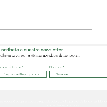
l Parlamento
omunitario, el
ribunal de Cuentas y
uscríbete a nuestra newsletter
a Comisión de la
CEMAC acuerdan
cibe en tu correo las últimas novedades de Lavicepress
rmonizar sus
nstrumentos jurídicos
rreo elctrónio
Nombre
eservados. Cualquier copia o reproducción, total o parcial de los contenidos d
consentimiento expreso