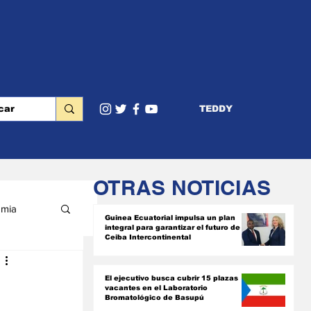
TEDDY
OTRAS NOTICIAS
mia
Guinea Ecuatorial impulsa un plan
integral para garantizar el futuro de
Ceiba Intercontinental
RIOR
El ejecutivo busca cubrir 15 plazas
vacantes en el Laboratorio
Bromatológico de Basupú