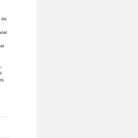
 de 
nal 
el 
, 
l 
es 