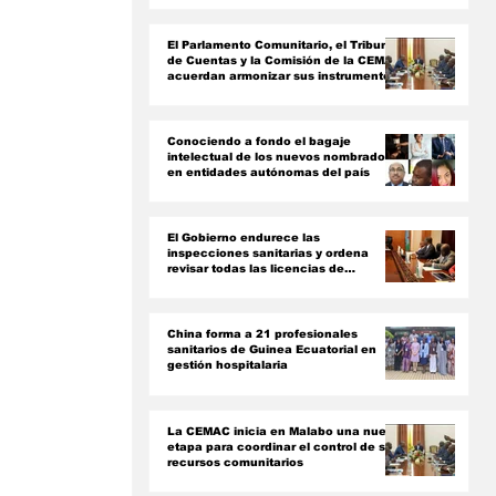
ón
El Parlamento Comunitario, el Tribunal
de Cuentas y la Comisión de la CEMAC
acuerdan armonizar sus instrumentos
jurídicos
Conociendo a fondo el bagaje
intelectual de los nuevos nombrados
en entidades autónomas del país ‎
El Gobierno endurece las
inspecciones sanitarias y ordena
revisar todas las licencias de
farmacias y clínicas
China forma a 21 profesionales
sanitarios de Guinea Ecuatorial en
gestión hospitalaria
La CEMAC inicia en Malabo una nueva
etapa para coordinar el control de sus
recursos comunitarios