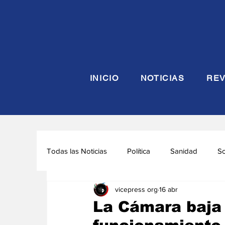
INICIO
NOTICIAS
REV
Todas las Noticias
Política
Sanidad
S
vicepress org
16 abr
Seguridad y Defensa
Turismo
Interna
La Cámara baja a