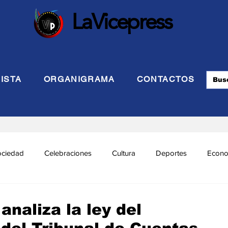
LaVicepress
ISTA
ORGANIGRAMA
CONTACTOS
ociedad
Celebraciones
Cultura
Deportes
Econo
cional
Politca Exterior
Educación
Justicia
INTE
naliza la ley del