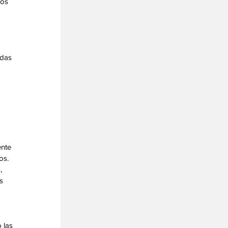
os 
das 
 
nte 
os. 
, 
s 
 
 las 