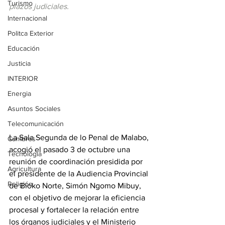
Turismo
plazos judiciales.
Internacional
Politca Exterior
Educación
Justicia
INTERIOR
Energia
Asuntos Sociales
Telecomunicación
La Sala Segunda de lo Penal de Malabo, 
Cumbres
acogió el pasado 3 de octubre una 
Tecnología
reunión de coordinación presidida por 
Agricultura
el presidente de la Audiencia Provincial 
Religión
de Bioko Norte, Simón Ngomo Mibuy, 
con el objetivo de mejorar la eficiencia 
procesal y fortalecer la relación entre 
los órganos judiciales y el Ministerio 