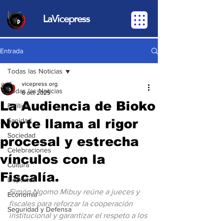
LaVicepress
Entrada
Todas las Noticias
vicepress org
Todas las Noticias
6 oct 2025
La Audiencia de Bioko
Política
Norte llama al rigor
Sanidad
Sociedad
procesal y estrecha
Celebraciones
vínculos con la
Cultura
Fiscalía.
Deportes
Simón Ngomo Mibuy reúne a jueces y 
Economia
fiscales para reforzar la cooperación 
Seguridad y Defensa
institucional y garantizar el respeto a los 