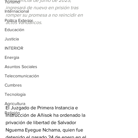
presidencial de junio de 2025, 
Turismo
ingresará de nuevo en prisión tras 
Internacional
romper su promesa a no reincidir en 
Politca Exterior
actos vandálicos.
Educación
Justicia
INTERIOR
Energia
Asuntos Sociales
Telecomunicación
Cumbres
Tecnología
Agricultura
El Juzgado de Primera Instancia e 
Religión
Instrucción de Añisok ha ordenado la 
privación de libertad de Salvador 
Nguema Eyegue Nchama, quien fue 
detenido el pasado 24 de enero en el 