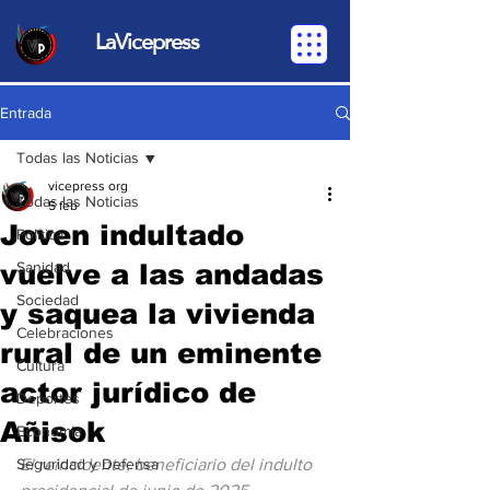
LaVicepress
Entrada
Todas las Noticias
vicepress org
Todas las Noticias
5 feb
Joven indultado
Política
vuelve a las andadas
Sanidad
Sociedad
y saquea la vivienda
Celebraciones
rural de un eminente
Cultura
actor jurídico de
Deportes
Añisok
Economia
Seguridad y Defensa
El reincidente, beneficiario del indulto 