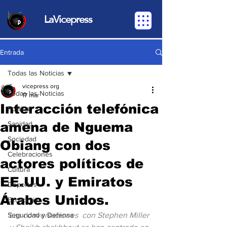
LaVicepress
Entrada
Todas las Noticias
vicepress org
Todas las Noticias
17 mar
Interacción telefónica
Política
amena de Nguema
Sanidad
Sociedad
Obiang con dos
Celebraciones
actores políticos de
Cultura
EE.UU. y Emiratos
Deportes
Árabes Unidos.
Economia
Seguridad y Defensa
Las conversaciones  con Stephen Miller 