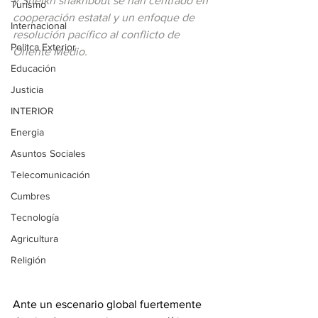
y Sheikh shakhbout se han centrado en 
Turismo
cooperación estatal y un enfoque de 
Internacional
resolución pacífico al conflicto de 
Politca Exterior
Oriente Medio. 
Educación
Justicia
INTERIOR
Energia
Asuntos Sociales
Telecomunicación
Cumbres
Tecnología
Agricultura
Religión
Ante un escenario global fuertemente 